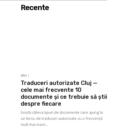
Recente
Stiri
Traduceri autorizate Cluj —
cele mai frecvente 10
documente și ce trebuie să știi
despre fiecare
Există câteva tipuri de documente care ajung la
un birou de traduceri autorizate cu o frecvență
mult mai mare...