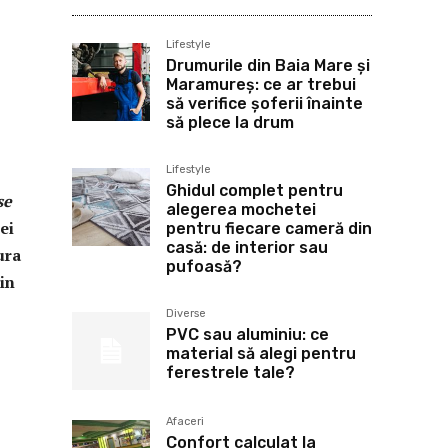
Lifestyle
Drumurile din Baia Mare și
Maramureș: ce ar trebui
să verifice șoferii înainte
să plece la drum
Lifestyle
Ghidul complet pentru
se
alegerea mochetei
ei
pentru fiecare cameră din
casă: de interior sau
ura
pufoasă?
in
Diverse
PVC sau aluminiu: ce
material să alegi pentru
ferestrele tale?
Afaceri
Confort calculat la