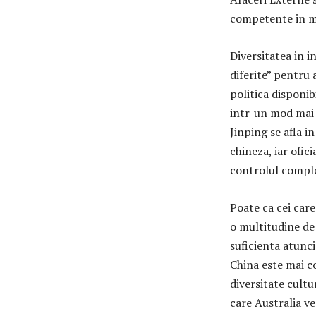
competente in m
Diversitatea in i
diferite” pentru
politica disponib
intr-un mod mai 
Jinping se afla in
chineza, iar ofi
controlul comple
Poate ca cei care
o multitudine de 
suficienta atunci
China este mai c
diversitate cultu
care Australia ve