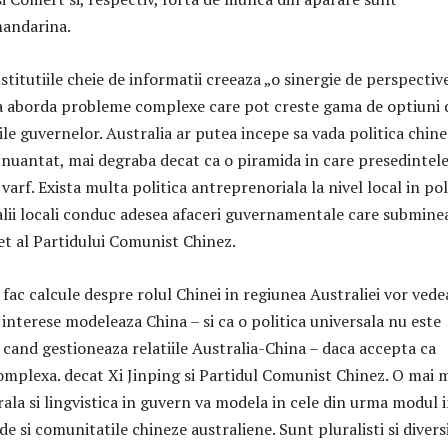
andarina.
nstitutiile cheie de informatii creeaza „o sinergie de perspectiv
 a aborda probleme complexe care pot creste gama de optiuni 
ile guvernelor. Australia ar putea incepe sa vada politica chin
nuantat, mai degraba decat ca o piramida in care presedintele
 varf. Exista multa politica antreprenoriala la nivel local in pol
cialii locali conduc adesea afaceri guvernamentale care submine
t al Partidului Comunist Chinez.
 fac calcule despre rolul Chinei in regiunea Australiei vor vede
interese modeleaza China – si ca o politica universala nu este
 cand gestioneaza relatiile Australia-China – daca accepta ca
omplexa. decat Xi Jinping si Partidul Comunist Chinez. O mai 
rala si lingvistica in guvern va modela in cele din urma modul 
de si comunitatile chineze australiene. Sunt pluralisti si diversi