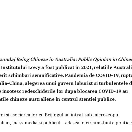
sondaj Being Chinese in Australia: Public Opinion in Chine
 Institutului Lowy a fost publicat in 2021, relatiile Australi
erit schimbari semnificative. Pandemia de COVID-19, rupt
alia-China, alegerea unui guvern laburist si turbulentele d
e insotesc redeschiderile lor dupa blocarea COVID-19 au
ile chineze australiene in centrul atentiei publice.
eni si asocierea lor cu Beijingul au intrat sub microscopul
alian, mass-media si publicul – adesea in circumstante politice