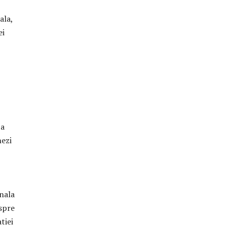
ala,
ei
ta
nezi
onala
espre
tiei