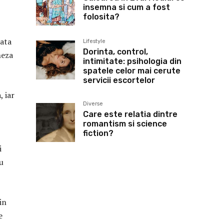
insemna si cum a fost
folosita?
data
Lifestyle
Dorinta, control,
neza
intimitate: psihologia din
spatele celor mai cerute
servicii escortelor
 iar
Diverse
Care este relatia dintre
romantism si science
fiction?
i
u
in
e