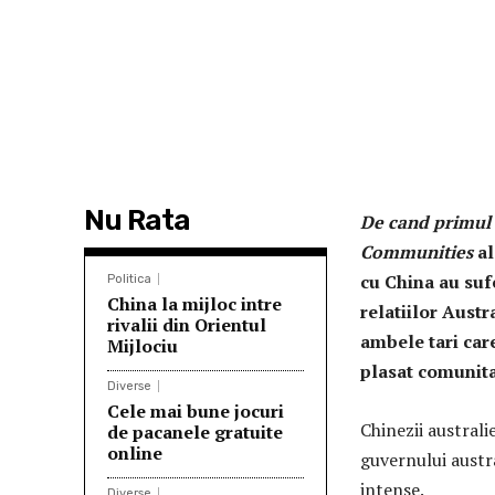
Nu Rata
De cand primul 
Communities
al
cu China au suf
Politica
China la mijloc intre
relatiilor Austr
rivalii din Orientul
ambele tari car
Mijlociu
plasat comunitat
Diverse
Cele mai bune jocuri
Chinezii australi
de pacanele gratuite
online
guvernului austr
intense.
Diverse