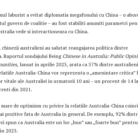
nul laburist a evitat diplomatia megafonului cu China – o abor
tul guvern de coalitie – au fost stabiliti anumiti parametri pen
tralia vede si interactioneaza cu China.
 chinezii australieni au salutat reangajarea politica dintre
na. Raportul sondajului Being
Chinese in Australia: Public Opin
unities,
lansat in aprilie 2023, arata ca 37% dintre australieni
elatiile Australia-China vor reprezenta o „amenintare critica” 
r vitale ale Australiei in urmatorii 10 ani – un procent de 14 l
centi din 2021.
mare de optimism cu privire la relatiile Australia-China coinc
i pozitive fata de Australia in general. De exemplu, 92% dintr
ezi spun ca Australia este un loc „bun” sau „foarte bun” pentru
din 2023.