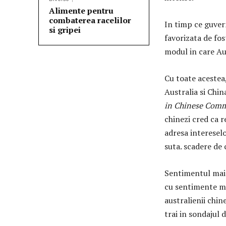
Alimente pentru
combaterea racelilor
In timp ce guver
si gripei
favorizata de fos
modul in care Aus
Cu toate acestea,
Australia si Chi
in Chinese Comm
chinezi cred ca r
adresa intereselo
suta. scadere de 
Sentimentul mai 
cu sentimente ma
australienii chin
trai in sondajul 