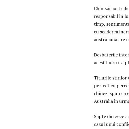
Chinezii australi
responsabil in lu
timp, sentimentu
cu scaderea incr
australiana are i
Dezbaterile inte
acest lucru i-a p
Titlurile stirilo
perfect cu percep
chinezi spun ca 
Australia in urma
Sapte din zece au
cazul unui confli