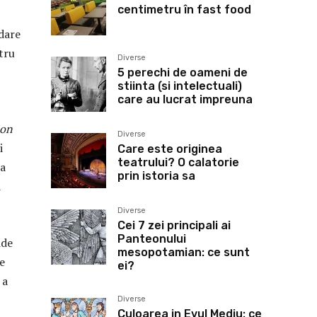
centimetru în fast food
dare
tru
Diverse
5 perechi de oameni de
stiinta (si intelectuali)
care au lucrat impreuna
ion
Diverse
i
Care este originea
teatrului? O calatorie
la
prin istoria sa
a
Diverse
Cei 7 zei principali ai
Panteonului
ide
mesopotamian: ce sunt
e
ei?
 a
Diverse
Culoarea in Evul Mediu: ce