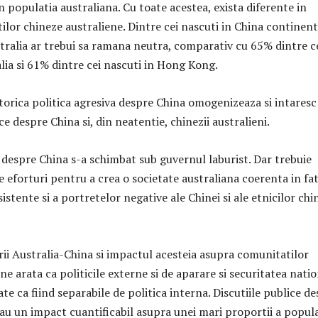
 populatia australiana. Cu toate acestea, exista diferente in
lor chineze australiene. Dintre cei nascuti in China continent
ralia ar trebui sa ramana neutra, comparativ cu 65% dintre c
lia si 61% dintre cei nascuti in Hong Kong.
retorica politica agresiva despre China omogenizeaza si intaresc
ce despre China si, din neatentie, chinezii australieni.
a despre China s-a schimbat sub guvernul laburist. Dar trebuie
 eforturi pentru a crea o societate australiana coerenta in fa
sistente si a portretelor negative ale Chinei si ale etnicilor chi
rii Australia-China si impactul acesteia asupra comunitatilor
ne arata ca politicile externe si de aparare si securitatea nati
ate ca fiind separabile de politica interna. Discutiile publice d
i au un impact cuantificabil asupra unei mari proportii a popula