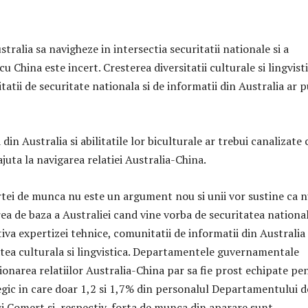
tralia sa navigheze in intersectia securitatii nationale si a
cu China este incert. Cresterea diversitatii culturale si lingvist
atii de securitate nationala si de informatii din Australia ar 
din Australia si abilitatile lor biculturale ar trebui canalizate 
juta la navigarea relatiei Australia-China.
ortei de munca nu este un argument nou si unii vor sustine ca n
ea de baza a Australiei cand vine vorba de securitatea national
iva expertizei tehnice, comunitatii de informatii din Australia 
tatea culturala si lingvistica. Departamentele guvernamentale
ionarea relatiilor Australia-China par sa fie prost echipate pe
ic in care doar 1,2 si 1,7% din personalul Departamentului d
si Comert si, respectiv, forta de munca din aparare sunt