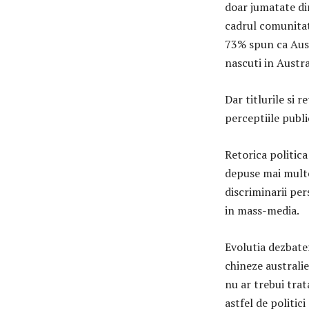
doar jumatate din
cadrul comunitati
73% spun ca Aust
nascuti in Austra
Dar titlurile si 
perceptiile publi
Retorica politic
depuse mai multe
discriminarii per
in mass-media.
Evolutia dezbate
chineze australie
nu ar trebui trat
astfel de politic