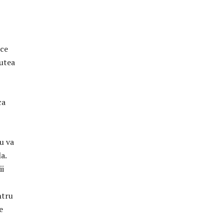
ice
putea
ca
u va
a.
ii
ntru
e