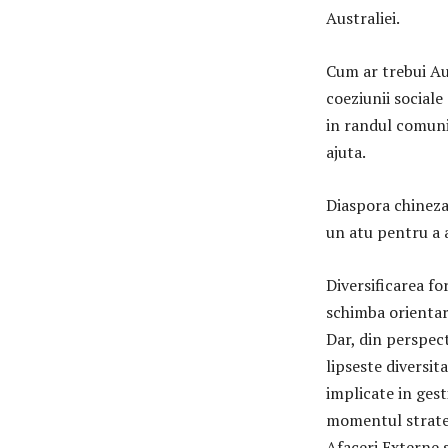
Australiei.
Cum ar trebui Aus
coeziunii sociale 
in randul comunit
ajuta.
Diaspora chineza 
un atu pentru a a
Diversificarea f
schimba orientar
Dar, din perspect
lipseste diversi
implicate in gest
momentul strateg
Afaceri Externe 