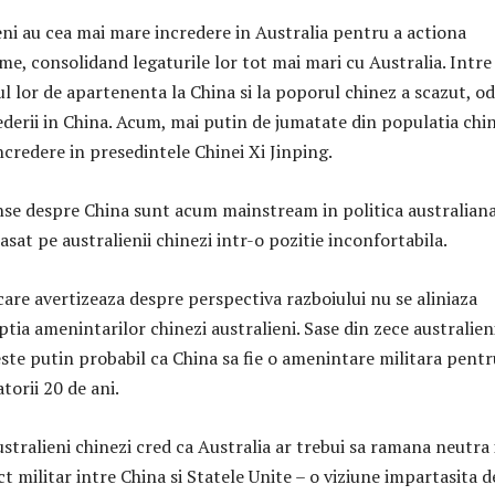
eni au cea mai mare incredere in Australia pentru a actiona
me, consolidand legaturile lor tot mai mari cu Australia. Intre
l lor de apartenenta la China si la poporul chinez a scazut, o
ederii in China. Acum, mai putin de jumatate din populatia chi
ncredere in presedintele Chinei Xi Jinping.
nse despre China sunt acum mainstream in politica australiana,
lasat pe australienii chinezi intr-o pozitie inconfortabila.
r care avertizeaza despre perspectiva razboiului nu se aliniaza
tia amenintarilor chinezi australieni. Sase din zece australien
este putin probabil ca China sa fie o amenintare militara pentr
torii 20 de ani.
stralieni chinezi cred ca Australia ar trebui sa ramana neutra 
ct militar intre China si Statele Unite – o viziune impartasita d