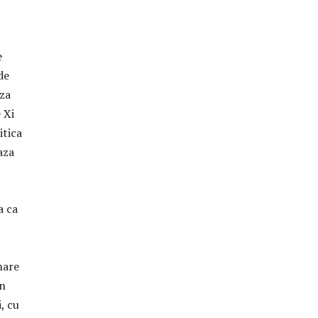
e
de
eza
 Xi
itica
aza
a ca
mare
in
, cu