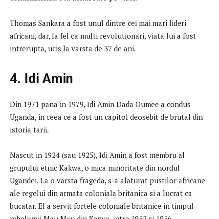
Thomas Sankara a fost unul dintre cei mai mari lideri
africani, dar, la fel ca multi revolutionari, viata lui a fost
intrerupta, ucis la varsta de 37 de ani.
4. Idi Amin
Din 1971 pana in 1979, Idi Amin Dada Oumee a condus
Uganda, in ceea ce a fost un capitol deosebit de brutal din
istoria tarii.
Nascut in 1924 (sau 1925), Idi Amin a fost membru al
grupului etnic Kakwa, o mica minoritate din nordul
Ugandei. La o varsta frageda, s-a alaturat pustilor africane
ale regelui din armata coloniala britanica si a lucrat ca
bucatar. El a servit fortele coloniale britanice in timpul
rebeliunii Mau Mau din Kenya, intre 1952 si 1956.