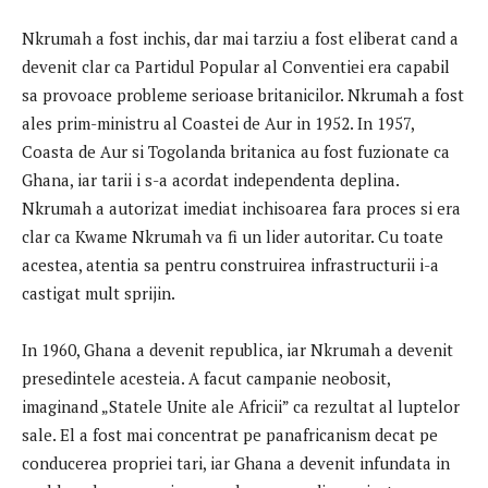
Nkrumah a fost inchis, dar mai tarziu a fost eliberat cand a
devenit clar ca Partidul Popular al Conventiei era capabil
sa provoace probleme serioase britanicilor. Nkrumah a fost
ales prim-ministru al Coastei de Aur in 1952. In 1957,
Coasta de Aur si Togolanda britanica au fost fuzionate ca
Ghana, iar tarii i s-a acordat independenta deplina.
Nkrumah a autorizat imediat inchisoarea fara proces si era
clar ca Kwame Nkrumah va fi un lider autoritar. Cu toate
acestea, atentia sa pentru construirea infrastructurii i-a
castigat mult sprijin.
In 1960, Ghana a devenit republica, iar Nkrumah a devenit
presedintele acesteia. A facut campanie neobosit,
imaginand „Statele Unite ale Africii” ca rezultat al luptelor
sale. El a fost mai concentrat pe panafricanism decat pe
conducerea propriei tari, iar Ghana a devenit infundata in