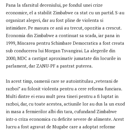
Pana la sfarsitul deceniului, pe fondul unei crize
economice, el a stabilit Zimbabwe ca stat cu un partid. S-au
organizat alegeri, dar au fost pline de violenta si
intimidare. Pe masura ce anii au trecut, opozitia a crescut.
Economia din Zimbabwe a continuat sa scada, iar pana in
1999, Miscarea pentru Schimbare Democratica a fost creata
sub conducerea lui Morgan Tsvangirai. La alegerile din
2000, MDC a castigat aproximativ jumatate din locurile in
parlament, dar ZANU-PF a pastrat puterea.
In acest timp, oamenii care se autointitulau „veterani de
razboi” au folosit violenta pentru a cere reforma funciara.
Multi dintre ei erau mult prea tineri pentru a fi luptat in
razboi, dar, cu toate acestea, actiunile lor au dus la un exod
in masa a fermierilor albi din tara, cufundand Zimbabwe
intr-o criza economica cu deficite severe de alimente. Acest
lucru a fost agravat de Mugabe care a adoptat reforme