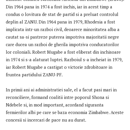
Din 1964 pana in 1974 a fost inchis, iar in acest timp a
condus o lovitura de stat de partid si a preluat controlul
deplin al ZANU. Din 1964 pana in 1979, Rhodesia a fost
implicata intr-un razboi civil, deoarece minoritatea alba a
cautat sa-si pastreze puterea impotriva majoritatii negre
care ducea un razboi de gherila impotriva conducatorilor
lor coloniali. Robert Mugabe a fost eliberat din inchisoare
in 1974 si s-a alaturat luptei. Razboiul s-a incheiat in 1979,
iar Robert Mugabe a castigat o victorie zdrobitoare in
fruntea partidului ZANU-PF.
In primii ani ai administratiei sale, el a facut pasi mari in
reconciliere, formand coalitii intre poporul Shona si
Ndebele si, in mod important, acordand siguranta
fermierilor albi pe care se baza economia Zimbabwe. Aceste
concesii si incercari de pace nu au durat.