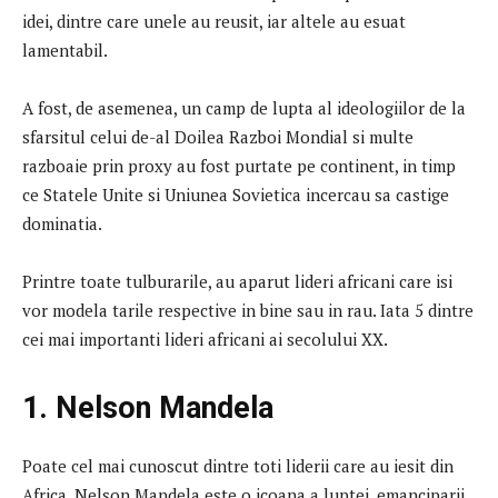
idei, dintre care unele au reusit, iar altele au esuat
lamentabil.
A fost, de asemenea, un camp de lupta al ideologiilor de la
sfarsitul celui de-al Doilea Razboi Mondial si multe
razboaie prin proxy au fost purtate pe continent, in timp
ce Statele Unite si Uniunea Sovietica incercau sa castige
dominatia.
Printre toate tulburarile, au aparut lideri africani care isi
vor modela tarile respective in bine sau in rau. Iata 5 dintre
cei mai importanti lideri africani ai secolului XX.
1. Nelson Mandela
Poate cel mai cunoscut dintre toti liderii care au iesit din
Africa, Nelson Mandela este o icoana a luptei, emanciparii,