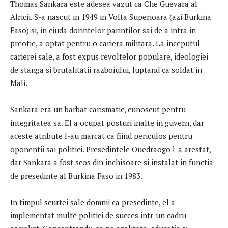
Thomas Sankara este adesea vazut ca Che Guevara al
Africii. S-a nascut in 1949 in Volta Superioara (azi Burkina
Faso) si, in ciuda dorintelor parintilor sai de a intra in
preotie, a optat pentru o cariera militara. La inceputul
carierei sale, a fost expus revoltelor populare, ideologiei
de stanga si brutalitatii razboiului, luptand ca soldat in
Mali.
Sankara era un barbat carismatic, cunoscut pentru
integritatea sa. El a ocupat posturi inalte in guvern, dar
aceste atribute l-au marcat ca fiind periculos pentru
oponentii sai politici. Presedintele Ouedraogo l-a arestat,
dar Sankara a fost scos din inchisoare si instalat in functia
de presedinte al Burkina Faso in 1983.
In timpul scurtei sale domnii ca presedinte, el a
implementat multe politici de succes intr-un cadru