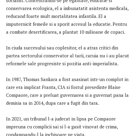
socialist. Concentrandu-se pe egalitate, educatie si
conservarea ecologica, el a imbunatatit asistenta medicala,
reducand foarte mult mortalitatea infantila. El a
imputernicit femeile si a sporit accesul la educatie. Pentru
a combate desertificarea, a plantat 10 milioane de copaci.
In ciuda succesului sau coplesitor, el a atras critici din
partea sectorului conservator al tarii, caruia nu i-au placut
reformele sale progresiste si pozitia anti-imperialista.
In 1987, Thomas Sankara a fost asasinat intr-un complot in
care era implicat Franta, CIA si fostul presedinte Blaise
Compaore, care a preluat guvernarea si a guvernat pana la
demisia sa in 2014, dupa care a fugit din tara.
In 2021, un tribunal l-a judecat in lipsa pe Compaore
impreuna cu complicii sai si l-a gasit vinovat de crima,
condamnandu-l la inchisoare pe viata.