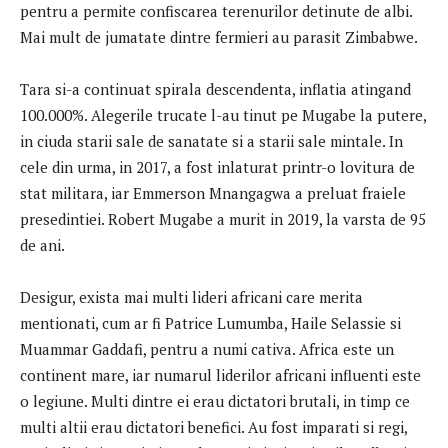
pentru a permite confiscarea terenurilor detinute de albi.
Mai mult de jumatate dintre fermieri au parasit Zimbabwe.
Tara si-a continuat spirala descendenta, inflatia atingand
100.000%. Alegerile trucate l-au tinut pe Mugabe la putere,
in ciuda starii sale de sanatate si a starii sale mintale. In
cele din urma, in 2017, a fost inlaturat printr-o lovitura de
stat militara, iar Emmerson Mnangagwa a preluat fraiele
presedintiei. Robert Mugabe a murit in 2019, la varsta de 95
de ani.
Desigur, exista mai multi lideri africani care merita
mentionati, cum ar fi Patrice Lumumba, Haile Selassie si
Muammar Gaddafi, pentru a numi cativa. Africa este un
continent mare, iar numarul liderilor africani influenti este
o legiune. Multi dintre ei erau dictatori brutali, in timp ce
multi altii erau dictatori benefici. Au fost imparati si regi,