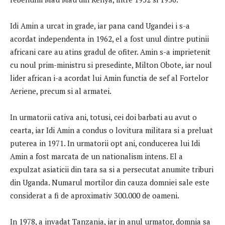
Idi Amin a urcat in grade, iar pana cand Ugandei i s-a
acordat independenta in 1962, el a fost unul dintre putinii
africani care au atins gradul de ofiter. Amin s-a imprietenit
cu noul prim-ministru si presedinte, Milton Obote, iar noul
lider african i-a acordat lui Amin functia de sef al Fortelor
Aeriene, precum si al armatei.
In urmatorii cativa ani, totusi, cei doi barbati au avut o
cearta, iar Idi Amin a condus o lovitura militara si a preluat
puterea in 1971. In urmatorii opt ani, conducerea lui Idi
Amin a fost marcata de un nationalism intens. El a
expulzat asiaticii din tara sa si a persecutat anumite triburi
din Uganda. Numarul mortilor din cauza domniei sale este
considerat a fi de aproximativ 300.000 de oameni.
In 1978, a invadat Tanzania, iar in anul urmator, domnia sa