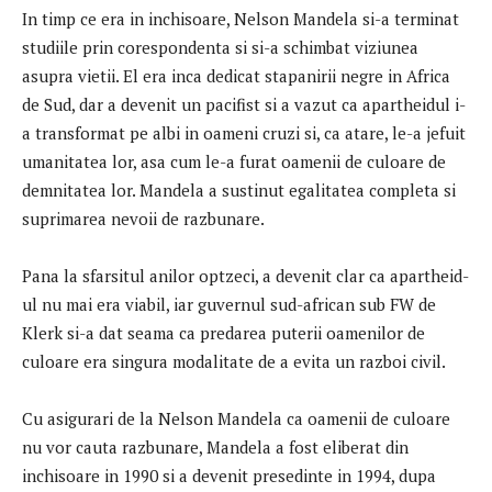
In timp ce era in inchisoare, Nelson Mandela si-a terminat
studiile prin corespondenta si si-a schimbat viziunea
asupra vietii. El era inca dedicat stapanirii negre in Africa
de Sud, dar a devenit un pacifist si a vazut ca apartheidul i-
a transformat pe albi in oameni cruzi si, ca atare, le-a jefuit
umanitatea lor, asa cum le-a furat oamenii de culoare de
demnitatea lor. Mandela a sustinut egalitatea completa si
suprimarea nevoii de razbunare.
Pana la sfarsitul anilor optzeci, a devenit clar ca apartheid-
ul nu mai era viabil, iar guvernul sud-african sub FW de
Klerk si-a dat seama ca predarea puterii oamenilor de
culoare era singura modalitate de a evita un razboi civil.
Cu asigurari de la Nelson Mandela ca oamenii de culoare
nu vor cauta razbunare, Mandela a fost eliberat din
inchisoare in 1990 si a devenit presedinte in 1994, dupa