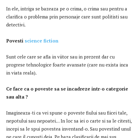
In ele, intriga se bazeaza pe o crima, o crima sau pentru a
clarifica o problema prin personaje care sunt politisti sau
detectivi.
Povesti
science fiction
Sunt cele care se afla in viitor sau in prezent dar cu
progrese tehnologice foarte avansate (care nu exista inca
in viata reala).
Ce face ca o poveste sa se incadreze intr-o categorie
sau alta ?
Imagineaza-ti ca vei spune o poveste fiului sau fiicei tale,
nepotului sau nepoatei… In loc sa iei o carte si sa le citesti,
incepi sa le spui povestea inventand-o. Sau povestind unul
pe care il cunosti deja. Pe baza clasificarii de mai sus,