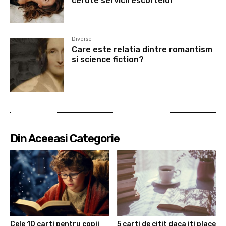
cerute servicii escortelor
Diverse
Care este relatia dintre romantism
si science fiction?
Din Aceeasi Categorie
Cele 10 carti pentru copii
5 carti de citit daca iti place