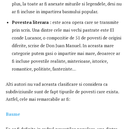
plus, la toate ar fi anexate miturile si legendele, desi nu
ar fi incluse in impartirea basmului popular.
Povestea literara :
este acea opera care se transmite
prin scris. Una dintre cele mai vechi pastrate este El
conde Lucanor, o compozitie de 51 de povesti de origini
diferite, scrise de Don Juan Manuel. In aceasta mare
categorie putem gasi o impartire mai mare, deoarece ar
fi incluse povestile realiste, misterioase, istorice,
romantice, politiste, fanteziste…
Alti autori nu vad aceasta clasificare si considera ca
subdiviziunile sunt de fapt tipurile de povesti care exista.
Astfel, cele mai remarcabile ar fi:
Basme
Ea ar fi definita in cadrul povestilor populare, una dintre