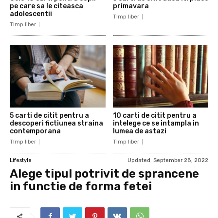
pe care sa le citeasca
primavara
adolescentii
TImp liber
TImp liber
5 carti de citit pentru a
10 carti de citit pentru a
descoperi fictiunea straina
intelege ce se intampla in
contemporana
lumea de astazi
TImp liber
TImp liber