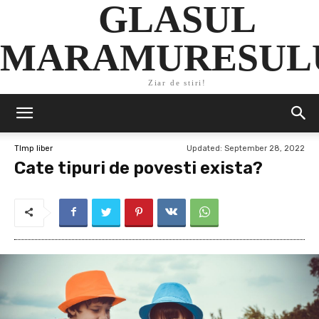
GLASUL
MARAMURESUL
Ziar de stiri!
Updated:
September 28, 2022
TImp liber
Cate tipuri de povesti exista?