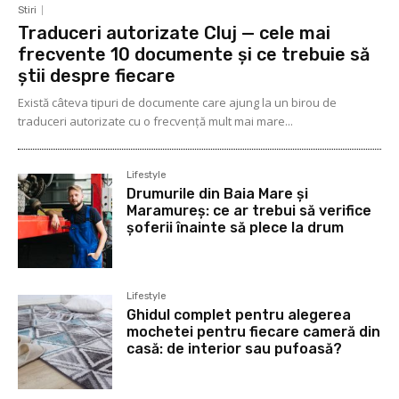
Stiri
Traduceri autorizate Cluj — cele mai
frecvente 10 documente și ce trebuie să
știi despre fiecare
Există câteva tipuri de documente care ajung la un birou de
traduceri autorizate cu o frecvență mult mai mare...
Lifestyle
Drumurile din Baia Mare și
Maramureș: ce ar trebui să verifice
șoferii înainte să plece la drum
Lifestyle
Ghidul complet pentru alegerea
mochetei pentru fiecare cameră din
casă: de interior sau pufoasă?