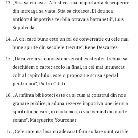
„Stia sa citeasca. A fost cea mai importanta descoperire
din intreaga sa viata. Stia sa citeasca. El detinea
antidotul impotriva teribila otrava a batranetii”, Luis
Sepulveda
„A citi carti bune este un fel de conversatie cu cele mai
bune spirite din secolele trecute”, Rene Descartes
„Daca vrem sa cunoastem sensul existentei, trebuie sa
deschidem o carte: acolo la final, in cel mai intunecat
colt al capitolului, este o propozitie scrisa special
pentru noi”, Pietro Citati.
„A infiinta biblioteci este ca si cum ai construi din nou
granare publice, a aduna rezerve impotriva unei ierni a
spiritului pe care, in ciuda mea, o vad venind din multe
semne”. Marguerite Yourcenar
„Cele care ma lasa cu adevarat fara suflare sunt cartile