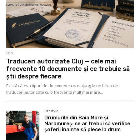
Stiri
Traduceri autorizate Cluj — cele mai
frecvente 10 documente și ce trebuie să
știi despre fiecare
Există câteva tipuri de documente care ajung la un birou de
traduceri autorizate cu o frecvență mult mai mare...
Lifestyle
Drumurile din Baia Mare și
Maramureș: ce ar trebui să verifice
șoferii înainte să plece la drum