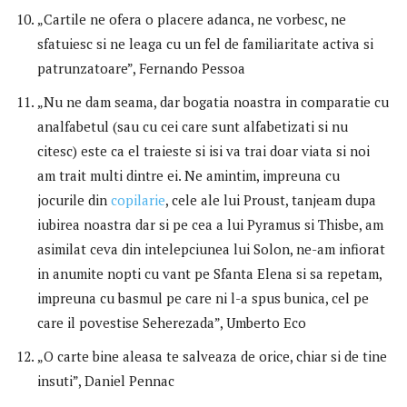
„Cartile ne ofera o placere adanca, ne vorbesc, ne
sfatuiesc si ne leaga cu un fel de familiaritate activa si
patrunzatoare”, Fernando Pessoa
„Nu ne dam seama, dar bogatia noastra in comparatie cu
analfabetul (sau cu cei care sunt alfabetizati si nu
citesc) este ca el traieste si isi va trai doar viata si noi
am trait multi dintre ei. Ne amintim, impreuna cu
jocurile din
copilarie
, cele ale lui Proust, tanjeam dupa
iubirea noastra dar si pe cea a lui Pyramus si Thisbe, am
asimilat ceva din intelepciunea lui Solon, ne-am infiorat
in anumite nopti cu vant pe Sfanta Elena si sa repetam,
impreuna cu basmul pe care ni l-a spus bunica, cel pe
care il povestise Seherezada”, Umberto Eco
„O carte bine aleasa te salveaza de orice, chiar si de tine
insuti”, Daniel Pennac