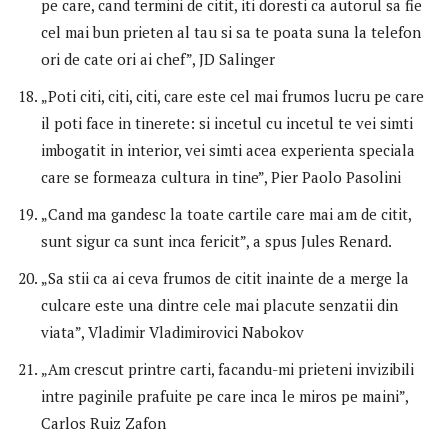
pe care, cand termini de citit, iti doresti ca autorul sa fie
cel mai bun prieten al tau si sa te poata suna la telefon
ori de cate ori ai chef”, JD Salinger
„Poti citi, citi, citi, care este cel mai frumos lucru pe care
il poti face in tinerete: si incetul cu incetul te vei simti
imbogatit in interior, vei simti acea experienta speciala
care se formeaza cultura in tine”, Pier Paolo Pasolini
„Cand ma gandesc la toate cartile care mai am de citit,
sunt sigur ca sunt inca fericit”, a spus Jules Renard.
„Sa stii ca ai ceva frumos de citit inainte de a merge la
culcare este una dintre cele mai placute senzatii din
viata”, Vladimir Vladimirovici Nabokov
„Am crescut printre carti, facandu-mi prieteni invizibili
intre paginile prafuite pe care inca le miros pe maini”,
Carlos Ruiz Zafon