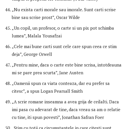
„Nu exista carti morale sau imorale. Sunt carti scrise
bine sau scrise prost”, Oscar Wilde
„Un copil, un profesor, o carte si un pix pot schimba
lumea”, Malala Yousafzai
„Cele mai bune carti sunt cele care spun ceea ce stim
deja”, George Orwell
„Pentru mine, daca o carte este bine scrisa, intotdeauna
mi se pare prea scurta”, Jane Austen
„Oamenii spun ca viata conteaza, dar eu prefer sa
citesc”, a spus Logan Pearsall Smith
„A scrie romane inseamna a avea grija de ceilalti. Daca
imi pasa cu adevarat de tine, daca vreau sa am o relatie
cu tine, iti spun povesti”, Jonathan Safran Foer
„Stim cu totii ca circumstantele in care citesti sunt