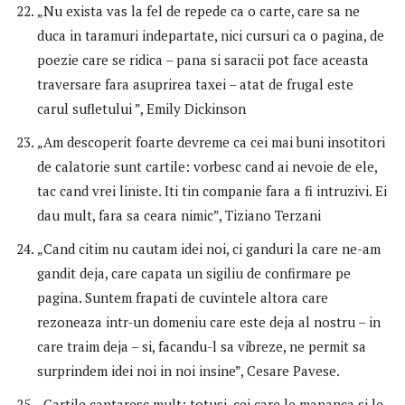
„Nu exista vas la fel de repede ca o carte, care sa ne
duca in taramuri indepartate, nici cursuri ca o pagina, de
poezie care se ridica – pana si saracii pot face aceasta
traversare fara asuprirea taxei – atat de frugal este
carul sufletului ”, Emily Dickinson
„Am descoperit foarte devreme ca cei mai buni insotitori
de calatorie sunt cartile: vorbesc cand ai nevoie de ele,
tac cand vrei liniste. Iti tin companie fara a fi intruzivi. Ei
dau mult, fara sa ceara nimic”, Tiziano Terzani
„Cand citim nu cautam idei noi, ci ganduri la care ne-am
gandit deja, care capata un sigiliu de confirmare pe
pagina. Suntem frapati de cuvintele altora care
rezoneaza intr-un domeniu care este deja al nostru – in
care traim deja – si, facandu-l sa vibreze, ne permit sa
surprindem idei noi in noi insine”, Cesare Pavese.
„Cartile cantaresc mult: totusi, cei care le mananca si le