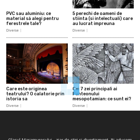
PVC sau aluminiu: ce
5 perechi de oameni de
material să alegi pentru
stiinta (si intelectuali) care
ferestrele tale?
au lucrat impreuna
Diverse
Diverse
Care este originea
Cei 7 zei principali ai
teatrului? O calatorie prin
Panteonului
istoria sa
mesopotamian: ce sunt ei?
Diverse
Diverse
Glasul Maramuresului - ziar de stiri si divertisment. Iti aducem