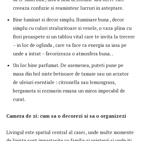
creeaza confuzie si reamintesc lucruri in asteptare.
Bine luminat si decor simplu. Iluminare buna , decor
simplu cu culori stralucitoare si vesele, o vaza plina cu
flori proaspete si un tablou vital care te invita la trecere
– in loc de oglinda , care va face ca energia sa iasa pe
unde a intrat – favorizeaza o atmosfera buna. .
Un loc bine parfumat. De asemenea, puteti pune pe
masa din hol niste betisoare de tamaie sau un arzator
de uleiuri esentiale : citronella sau lemongrass,
bergamota si rozmarin emana un miros impecabil de
curat.
Camera de zi: cum sa o decorezi si sa o organizezi
Livingul este spatiul central al casei , unde multe momente
de liniste sunt impartasite cu familia si prietenii si unde iti