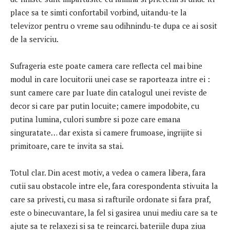
place sa te simti confortabil vorbind, uitandu-te la
televizor pentru o vreme sau odihnindu-te dupa ce ai sosit
de la serviciu.
Sufrageria este poate camera care reflecta cel mai bine
modul in care locuitorii unei case se raporteaza intre ei :
sunt camere care par luate din catalogul unei reviste de
decor si care par putin locuite; camere impodobite, cu
putina lumina, culori sumbre si poze care emana
singuratate… dar exista si camere frumoase, ingrijite si
primitoare, care te invita sa stai.
Totul clar. Din acest motiv, a vedea o camera libera, fara
cutii sau obstacole intre ele, fara corespondenta stivuita la
care sa privesti, cu masa si rafturile ordonate si fara praf,
este o binecuvantare, la fel si gasirea unui mediu care sa te
ajute sa te relaxezi si sa te reincarci. bateriile dupa ziua