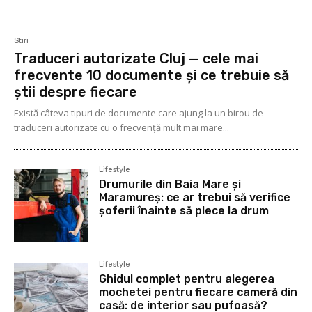
Stiri
Traduceri autorizate Cluj — cele mai
frecvente 10 documente și ce trebuie să
știi despre fiecare
Există câteva tipuri de documente care ajung la un birou de
traduceri autorizate cu o frecvență mult mai mare...
Lifestyle
Drumurile din Baia Mare și
Maramureș: ce ar trebui să verifice
șoferii înainte să plece la drum
Lifestyle
Ghidul complet pentru alegerea
mochetei pentru fiecare cameră din
casă: de interior sau pufoasă?