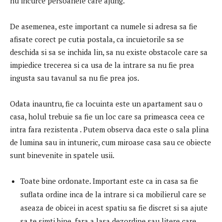
nu incurce persoanele care ajung.
De asemenea, este important ca numele si adresa sa fie
afisate corect pe cutia postala, ca incuietorile sa se
deschida si sa se inchida lin, sa nu existe obstacole care sa
impiedice trecerea si ca usa de la intrare sa nu fie prea
ingusta sau tavanul sa nu fie prea jos.
Odata inauntru, fie ca locuinta este un apartament sau o
casa, holul trebuie sa fie un loc care sa primeasca ceea ce
intra fara rezistenta . Putem observa daca este o sala plina
de lumina sau in intuneric, cum miroase casa sau ce obiecte
sunt binevenite in spatele usii.
Toate bine ordonate. Important este ca in casa sa fie
suflata ordine inca de la intrare si ca mobilierul care se
aseaza de obicei in acest spatiu sa fie discret si sa ajute
sa te simti bine, fara a lasa dezordine sau litere care