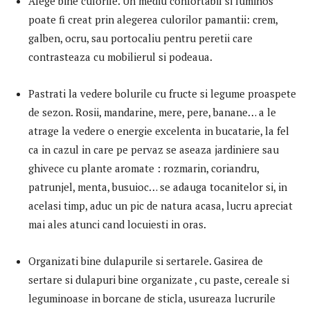
Alege bine culorile. Un mediu confortabil si luminos
poate fi creat prin alegerea culorilor pamantii: crem,
galben, ocru, sau portocaliu pentru peretii care
contrasteaza cu mobilierul si podeaua.
Pastrati la vedere bolurile cu fructe si legume proaspete
de sezon. Rosii, mandarine, mere, pere, banane… a le
atrage la vedere o energie excelenta in bucatarie, la fel
ca in cazul in care pe pervaz se aseaza jardiniere sau
ghivece cu plante aromate : rozmarin, coriandru,
patrunjel, menta, busuioc… se adauga tocanitelor si, in
acelasi timp, aduc un pic de natura acasa, lucru apreciat
mai ales atunci cand locuiesti in oras.
Organizati bine dulapurile si sertarele. Gasirea de
sertare si dulapuri bine organizate , cu paste, cereale si
leguminoase in borcane de sticla, usureaza lucrurile