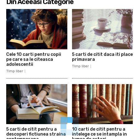
Din Aceeasi Categorie
Cele 10 carti pentru copii
5 carti de citit daca iti place
pe care sa le citeasca
primavara
adolescentii
TImp liber
TImp liber
5 carti de citit pentru a
10 carti de citit pentru a
descoperi fictiunea straina
intelege ce se intampla in