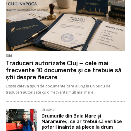
Stiri
Traduceri autorizate Cluj — cele mai
frecvente 10 documente și ce trebuie să
știi despre fiecare
Există câteva tipuri de documente care ajung la un birou de
traduceri autorizate cu o frecvență mult mai mare...
Lifestyle
Drumurile din Baia Mare și
Maramureș: ce ar trebui să verifice
șoferii înainte să plece la drum