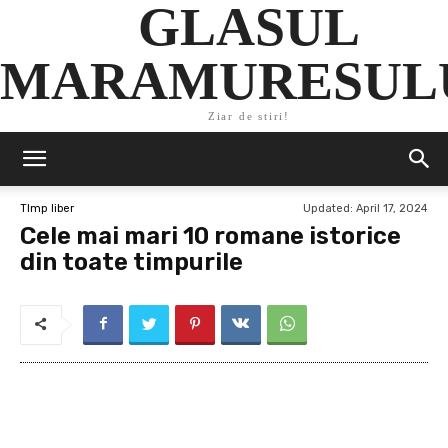
GLASUL
MARAMURESUL
Ziar de stiri!
Updated:
April 17, 2024
TImp liber
Cele mai mari 10 romane istorice
din toate timpurile