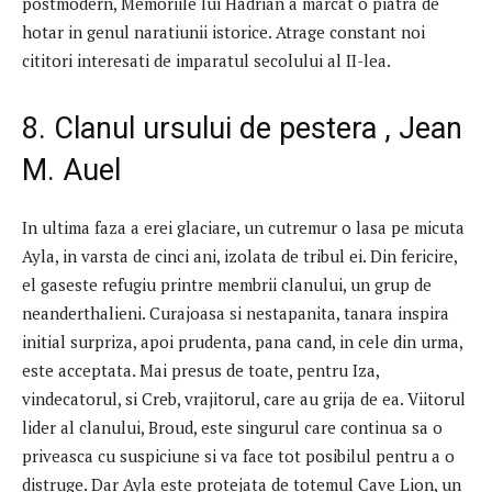
postmodern, Memoriile lui Hadrian a marcat o piatra de
hotar in genul naratiunii istorice. Atrage constant noi
cititori interesati de imparatul secolului al II-lea.
8. Clanul ursului de pestera , Jean
M. Auel
In ultima faza a erei glaciare, un cutremur o lasa pe micuta
Ayla, in varsta de cinci ani, izolata de tribul ei. Din fericire,
el gaseste refugiu printre membrii clanului, un grup de
neanderthalieni. Curajoasa si nestapanita, tanara inspira
initial surpriza, apoi prudenta, pana cand, in cele din urma,
este acceptata. Mai presus de toate, pentru Iza,
vindecatorul, si Creb, vrajitorul, care au grija de ea. Viitorul
lider al clanului, Broud, este singurul care continua sa o
priveasca cu suspiciune si va face tot posibilul pentru a o
distruge. Dar Ayla este protejata de totemul Cave Lion, un