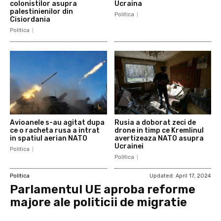
colonistilor asupra
Ucraina
palestinienilor din
Politica
Cisiordania
Politica
Avioanele s-au agitat dupa
Rusia a doborat zeci de
ce o racheta rusa a intrat
drone in timp ce Kremlinul
in spatiul aerian NATO
avertizeaza NATO asupra
Ucrainei
Politica
Politica