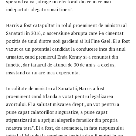
sperand ca va „atrage un electorat din ce in ce mai
indepartat: alegatori mai tineri”.
Harris a fost catapultat in rolul proeminent de ministru al
Sanatatii in 2016, o ascensiune abrupta care i-a cimentat
pozitia de unul dintre noii gardieni ai lui Fine Gael. El a fost
vazut ca un potential candidat la conducere inca din anul
urmator, cand premierul Enda Kenny si-a renuntat din
functie, dar tanarul de atunci de 30 de ani s-a exclus,
insistand ca nu are inca experienta.
In calitate de ministru al Sanatatii, Harris a fost
proeminent cand Irlanda a votat pentru legalizarea
avortului. El a salutat miscarea drept „un vot pentru a
pune capat calatoriilor singuratice, a pune capat
stigmatizarii si a sprijini alegerile femeilor din propria
noastra tara”. El a fost, de asemenea, in fata raspunsului
initial al Irlandei la pandemie, inainte de a fi mutat la un