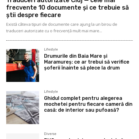
Traduceri autorizate Cluj — cele mai
frecvente 10 documente și ce trebuie să
știi despre fiecare
Există câteva tipuri de documente care ajung la un birou de
traduceri autorizate cu o frecvență mult mai mare...
Lifestyle
Drumurile din Baia Mare și
Maramureș: ce ar trebui să verifice
șoferii înainte să plece la drum
Lifestyle
Ghidul complet pentru alegerea
mochetei pentru fiecare cameră din
casă: de interior sau pufoasă?
Diverse