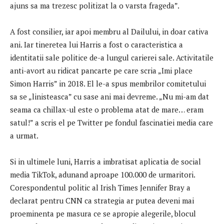
ajuns sa ma trezesc politizat la o varsta frageda”.
A fost consilier, iar apoi membru al Dailului, in doar cativa
ani. Iar tineretea lui Harris a fost o caracteristica a
identitatii sale politice de-a lungul carierei sale. Activitatile
anti-avort au ridicat pancarte pe care scria „Imi place
Simon Harris” in 2018. El le-a spus membrilor comitetului
sa se „linisteasca” cu sase ani mai devreme. „Nu mi-am dat
seama ca chillax-ul este o problema atat de mare… eram
satul!” a scris el pe Twitter pe fondul fascinatiei media care
a urmat.
Si in ultimele luni, Harris a imbratisat aplicatia de social
media TikTok, adunand aproape 100.000 de urmaritori.
Corespondentul politic al Irish Times Jennifer Bray a
declarat pentru CNN ca strategia ar putea deveni mai
proeminenta pe masura ce se apropie alegerile, blocul