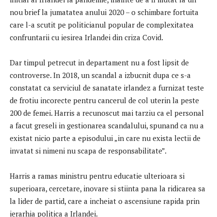
nou brief la jumatatea anului 2020 – o schimbare fortuita
care l-a scutit pe politicianul popular de complexitatea
confruntarii cu iesirea Irlandei din criza Covid.
Dar timpul petrecut in departament nu a fost lipsit de
controverse. In 2018, un scandal a izbucnit dupa ce s-a
constatat ca serviciul de sanatate irlandez a furnizat teste
de frotiu incorecte pentru cancerul de col uterin la peste
200 de femei. Harris a recunoscut mai tarziu ca el personal
a facut greseli in gestionarea scandalului, spunand ca nu a
existat nicio parte a episodului „in care nu exista lectii de
invatat si nimeni nu scapa de responsabilitate”.
Harris a ramas ministru pentru educatie ulterioara si
superioara, cercetare, inovare si stiinta pana la ridicarea sa
la lider de partid, care a incheiat o ascensiune rapida prin
ierarhia politica a Irlandei.