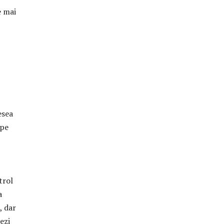
e mai
esea
 pe
trol
a
, dar
ezi