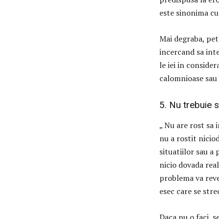
este sinonima cu
Mai degraba, pet
incercand sa inte
le iei in conside
calomnioase sau 
5. Nu trebuie s
„ Nu are rost sa i
nu a rostit niciod
situatiilor sau a
nicio dovada real
problema va reven
esec care se stre
Daca nu o faci, 