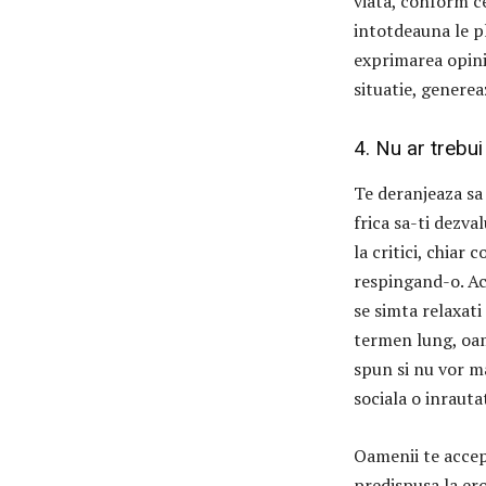
viata, conform ce
intotdeauna le pl
exprimarea opinii
situatie, generea
4. Nu ar trebui 
Te deranjeaza sa 
frica sa-ti dezva
la critici, chiar
respingand-o. Ac
se simta relaxati
termen lung, oame
spun si nu vor m
sociala o inrauta
Oamenii te accep
predispusa la eror