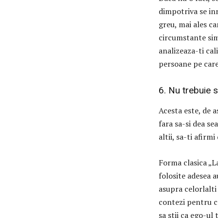
dimpotriva se inr
greu, mai ales ca
circumstante simi
analizeaza-ti cal
persoane pe care 
6. Nu trebuie 
Acesta este, de 
fara sa-si dea sea
altii, sa-ti afirm
Forma clasica „L
folosite adesea a
asupra celorlalt
contezi pentru c
sa stii ca ego-ul