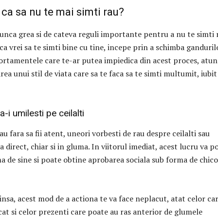
 ca sa nu te mai simti rau?
unca grea si de cateva reguli importante pentru a nu te simti 
aca vrei sa te simti bine cu tine, incepe prin a schimba ganduril
ortamentele care te-ar putea impiedica din acest proces, atun
rea unui stil de viata care sa te faca sa te simti multumit, iubit 
-i umilesti pe ceilalti
au fara sa fii atent, uneori vorbesti de rau despre ceilalti sau
a direct, chiar si in gluma. In viitorul imediat, acest lucru va p
a de sine si poate obtine aprobarea sociala sub forma de chico
nsa, acest mod de a actiona te va face neplacut, atat celor ca
cat si celor prezenti care poate au ras anterior de glumele