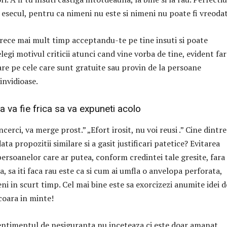
 esecul, pentru ca nimeni nu este si nimeni nu poate fi vreodat
rece mai mult timp acceptandu-te pe tine insuti si poate
legi motivul criticii atunci cand vine vorba de tine, evident far
rare pe cele care sunt gratuite sau provin de la persoane
invidioase.
a va fie frica sa va expuneti acolo
ncerci, va merge prost.” „Efort irosit, nu voi reusi .” Cine dintre
ata propozitii similare si a gasit justificari patetice? Evitarea
 persoanelor care ar putea, conform credintei tale gresite, fara
a, sa iti faca rau este ca si cum ai umfla o anvelopa perforata,
i in scurt timp. Cel mai bine este sa exorcizezi anumite idei d
coara in minte!
sentimentul de nesiguranta nu inceteaza ci este doar amanat,