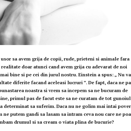
usor sa avem grija de copii, rude, prieteni si animale fara
 realitate doar atunci cand avem grija cu adevarat de noi
 mai bine si pe cei din jurul nostru. Einstein a spus: „ Nu va
ultate diferite facand aceleasi lucruri ”. De fapt, daca ne p
bunastarea noastra si vrem sa incepem sa ne bucuram de
nsine, primul pas de facut este sa ne curatam de tot gunoiul
a determinat sa suferim. Daca nu ne golim mai intai pover
 ne putem gandi sa lasam sa intram ceva nou care ne poa
mbam drumul si sa cream o viata plina de bucurie?