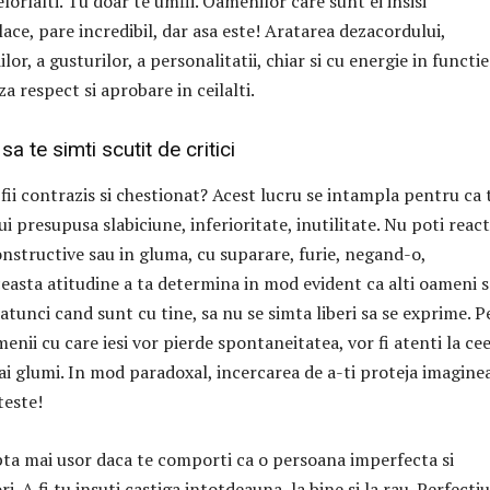
lorlalti. Tu doar te umfli. Oamenilor care sunt ei insisi
ace, pare incredibil, dar asa este! Aratarea dezacordului,
lor, a gusturilor, a personalitatii, chiar si cu energie in functie
za respect si aprobare in ceilalti.
sa te simti scutit de critici
fii contrazis si chestionat? Acest lucru se intampla pentru ca 
lui presupusa slabiciune, inferioritate, inutilitate. Nu poti reac
 constructive sau in gluma, cu suparare, furie, negand-o,
easta atitudine a ta determina in mod evident ca alti oameni 
 atunci cand sunt cu tine, sa nu se simta liberi sa se exprime. P
nii cu care iesi vor pierde spontaneitatea, vor fi atenti la ce
ai glumi. In mod paradoxal, incercarea de a-ti proteja imagine
teste!
ta mai usor daca te comporti ca o persoana imperfecta si
i. A fi tu insuti castiga intotdeauna, la bine si la rau. Perfecti