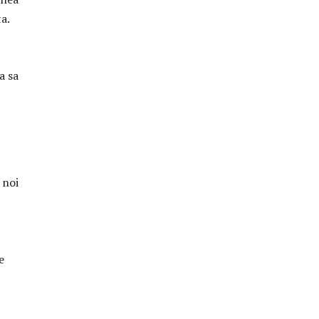
a.
a sa
 noi
e