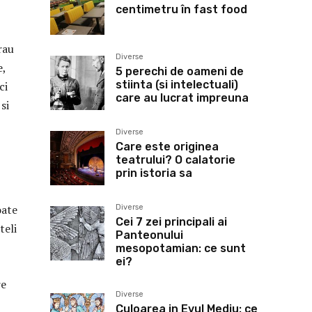
centimetru în fast food
rau
Diverse
e,
5 perechi de oameni de
stiinta (si intelectuali)
ci
care au lucrat impreuna
si
Diverse
Care este originea
teatrului? O calatorie
prin istoria sa
oate
Diverse
Cei 7 zei principali ai
teli
Panteonului
mesopotamian: ce sunt
ei?
re
Diverse
Culoarea in Evul Mediu: ce