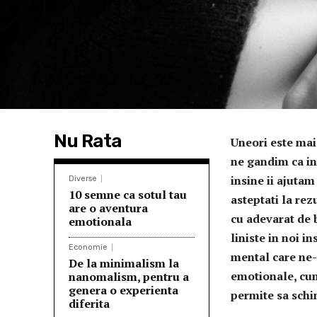
Nu Rata
Uneori este mai 
ne gandim ca in
insine ii ajutam
Diverse
10 semne ca sotul tau
asteptati la rez
are o aventura
cu adevarat de 
emotionala
liniste in noi i
Economie
mental care ne-
De la minimalism la
emotionale, cum
nanomalism, pentru a
genera o experienta
permite sa schi
diferita