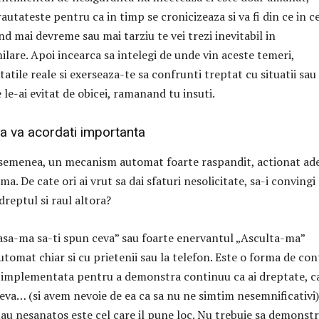
autateste pentru ca in timp se cronicizeaza si va fi din ce in c
nd mai devreme sau mai tarziu te vei trezi inevitabil in
lare. Apoi incearca sa intelegi de unde vin aceste temeri,
itatile reale si exerseaza-te sa confrunti treptat cu situatii sau
le-ai evitat de obicei, ramanand tu insuti.
sa va acordati importanta
asemenea, un mecanism automat foarte raspandit, actionat ad
ma. De cate ori ai vrut sa dai sfaturi nesolicitate, sa-i convingi
i dreptul si raul altora?
asa-ma sa-ti spun ceva” sau foarte enervantul „Asculta-ma”
utomat chiar si cu prietenii sau la telefon. Este o forma de con
i implementata pentru a demonstra continuu ca ai dreptate, c
eva… (si avem nevoie de ea ca sa nu ne simtim nesemnificativi)
 tau nesanatos este cel care il pune loc. Nu trebuie sa demonstr