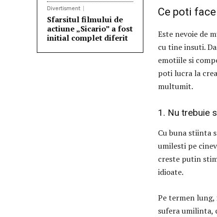
Divertisment
Ce poti face
Sfarsitul filmului de
actiune „Sicario” a fost
Este nevoie de m
initial complet diferit
cu tine insuti. D
emotiile si comp
poti lucra la crea
multumit.
1. Nu trebuie sa
Cu buna stiinta s
umilesti pe cinev
creste putin stim
idioate.
Pe termen lung, i
sufera umilinta, 