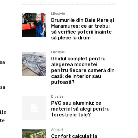
Lifestyle
Drumurile din Baia Mare și
Maramureș: ce ar trebui
să verifice șoferii înainte
să plece la drum
Lifestyle
Ghidul complet pentru
 sa
alegerea mochetei
pentru fiecare cameră din
casă: de interior sau
pufoasă?
asa
Diverse
PVC sau aluminiu: ce
material să alegi pentru
ile
ferestrele tale?
te
Afaceri
Confort calculat la