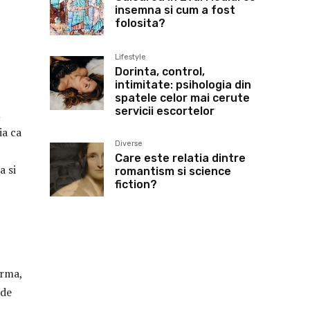
insemna si cum a fost
folosita?
Lifestyle
Dorinta, control,
intimitate: psihologia din
spatele celor mai cerute
servicii escortelor
u
ia ca
Diverse
Care este relatia dintre
a si
romantism si science
fiction?
orma,
 de