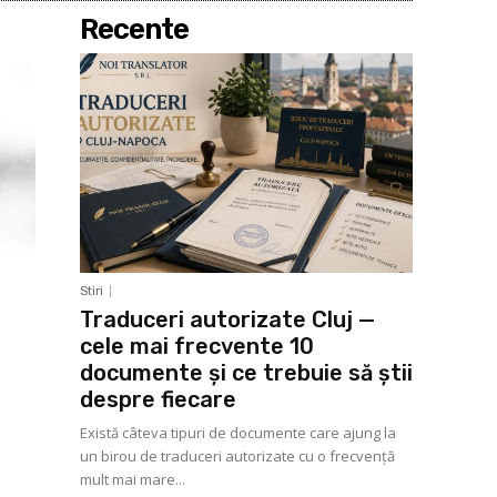
Recente
Stiri
Traduceri autorizate Cluj —
cele mai frecvente 10
documente și ce trebuie să știi
despre fiecare
Există câteva tipuri de documente care ajung la
un birou de traduceri autorizate cu o frecvență
mult mai mare...