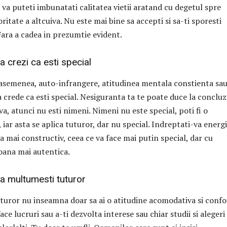
va puteti imbunatati calitatea vietii aratand cu degetul spre
ritate a altcuiva. Nu este mai bine sa accepti si sa-ti sporesti
 Fara a cadea in prezumtie evident.
a crezi ca esti special
 asemenea, auto-infrangere, atitudinea mentala constienta sa
 crede ca esti special. Nesiguranta ta te poate duce la concluz
va, atunci nu esti nimeni. Nimeni nu este special, poti fi o
ar asta se aplica tuturor, dar nu special. Indreptati-va energi
a mai constructiv, ceea ce va face mai putin special, dar cu
oana mai autentica.
sa multumesti tuturor
uturor nu inseamna doar sa ai o atitudine acomodativa si conf
ace lucruri sau a-ti dezvolta interese sau chiar studii si alegeri