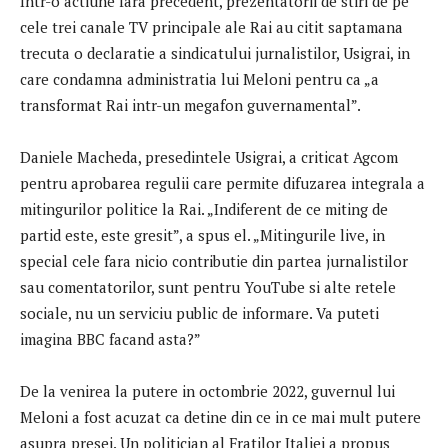
Intr-o actiune fara precedent, prezentatorii de stiri de pe
cele trei canale TV principale ale Rai au citit saptamana
trecuta o declaratie a sindicatului jurnalistilor, Usigrai, in
care condamna administratia lui Meloni pentru ca „a
transformat Rai intr-un megafon guvernamental”.
Daniele Macheda, presedintele Usigrai, a criticat Agcom
pentru aprobarea regulii care permite difuzarea integrala a
mitingurilor politice la Rai. „Indiferent de ce miting de
partid este, este gresit”, a spus el. „Mitingurile live, in
special cele fara nicio contributie din partea jurnalistilor
sau comentatorilor, sunt pentru YouTube si alte retele
sociale, nu un serviciu public de informare. Va puteti
imagina BBC facand asta?”
De la venirea la putere in octombrie 2022, guvernul lui
Meloni a fost acuzat ca detine din ce in ce mai mult putere
asupra presei. Un politician al Fratilor Italiei a propus