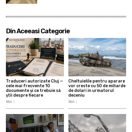
Din Aceeasi Categorie
Traduceri autorizate Cluj —
Cheltuielile pentru aparare
cele mai frecvente 10
vor creste cu 50 de miliarde
documente și ce trebuie să
de dolari in urmatorul
știi despre fiecare
deceniu
Stiri
Stiri