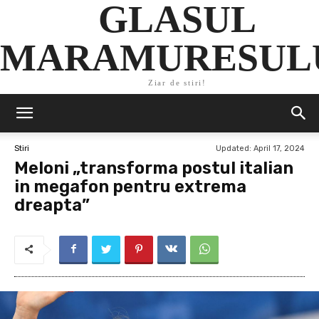
GLASUL
MARAMURESUL
Ziar de stiri!
Updated:
April 17, 2024
Stiri
Meloni „transforma postul italian
in megafon pentru extrema
dreapta”