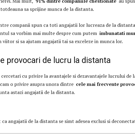
rierei. Mai mult,
91% dintre companiile chestionate
au spus
ntotdeauna sa sprijine munca de la distanta.
tre companii spun ca toti angajatii lor lucreaza de la distanta
ntul sa vorbim mai multe despre cum putem
imbunatati mu
 viitor si sa ajutam angajatii tai sa exceleze in munca lor.
le provocari de lucru la distanta
cercetari cu privire la avantajele si dezavantajele lucrului de l
ncam o privire asupra unora dintre
cele mai frecvente provo
nta astazi angajatii de la distanta.
ca angajatii de la distanta se simt adesea exclusi si deconectat