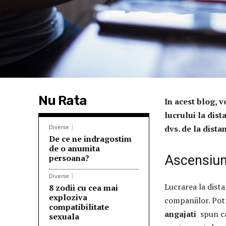
Nu Rata
In acest blog, 
lucrului la dist
dvs. de la dista
Diverse
De ce ne indragostim
de o anumita
persoana?
Ascensiun
Diverse
Lucrarea la dist
8 zodii cu cea mai
exploziva
companiilor. Pot
compatibilitate
angajati
spun ca 
sexuala