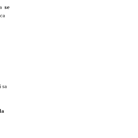
ta
se
nca
i sa
la