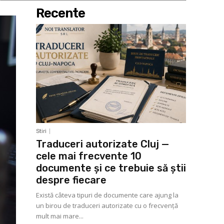
Recente
Stiri
Traduceri autorizate Cluj —
cele mai frecvente 10
documente și ce trebuie să știi
despre fiecare
Există câteva tipuri de documente care ajung la
un birou de traduceri autorizate cu o frecvență
mult mai mare...