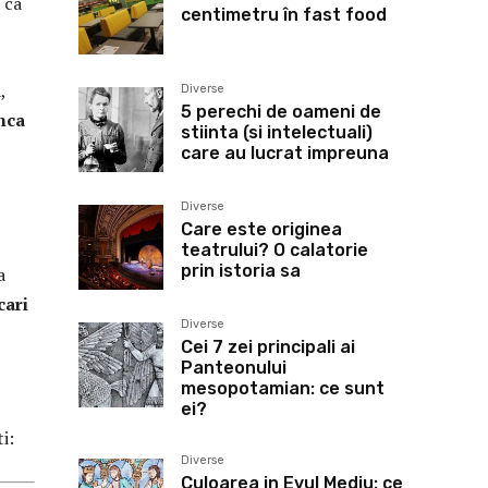
 ca
centimetru în fast food
,
Diverse
5 perechi de oameni de
nca
stiinta (si intelectuali)
care au lucrat impreuna
Diverse
Care este originea
teatrului? O calatorie
prin istoria sa
a
cari
Diverse
Cei 7 zei principali ai
Panteonului
mesopotamian: ce sunt
ei?
i:
Diverse
Culoarea in Evul Mediu: ce