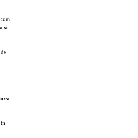
recum
a si
 de
area
 in