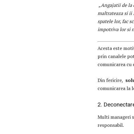
„Angajatii de la 
maltrateaza si ii l
spatele lor, fac s
impotriva lor si n
Acesta este moti
prin canalele po
comunicarea cu e
Din fericire,
sol
comunicarea la lo
2. Deconecta
Multi manageri se
responsabil.