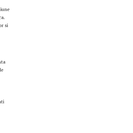
tiune
ca.
r si
nta
le
ti