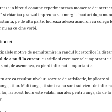
creaza in birouri comune experimenteaza momente de interac
a” si chiar iau pranzul impreuna sau merg la bauturi dupa mun
distanta, pe de alta parte, lucreaza adesea asincron cu colegii lo
 nu au cu cine vorbi.
 buclei
cipalele motive de nemultumire in randul lucratorilor la dista
 de a nu fi la curent
cu stirile si evenimentele importante a
 simt, de asemenea, ca pierd informatii importante.
ru are ca rezultat niveluri scazute de satisfactie, implicare si
angajatilor. Multi angajati simt ca nu sunt suficient de informa
or, iar acest lucru este valabil mai ales pentru angajatii de la
r.