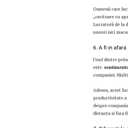
Oamenii care lu
„racitoare cu ap
Lucratorii de la 
uneori nici macar
6. A fi in afara
Unul dintre prin
este
sentimentul
companiei. Multi
Adesea, acest luc
productivitate a 
despre compania l
distanta si fara fi