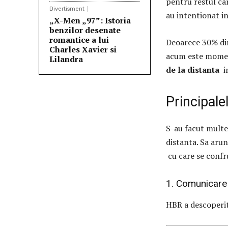
pentru restul ca
Divertisment
au intentionat i
„X-Men „97”: Istoria
benzilor desenate
romantice a lui
Deoarece 30% din
Charles Xavier si
acum este mome
Lilandra
de la distanta
in
Principale
S-au facut multe 
distanta. Sa aru
cu care se confru
1. Comunicare
HBR a descoperit 