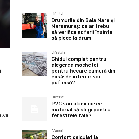
Lifestyle
Drumurile din Baia Mare și
Maramureș: ce ar trebui
să verifice șoferii înainte
să plece la drum
Lifestyle
Ghidul complet pentru
alegerea mochetei
i
pentru fiecare cameră din
casă: de interior sau
pufoasă?
Diverse
PVC sau aluminiu: ce
material să alegi pentru
atea
ferestrele tale?
Afaceri
Confort calculat la