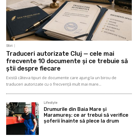
Stiri
Traduceri autorizate Cluj — cele mai
frecvente 10 documente și ce trebuie să
știi despre fiecare
Există câteva tipuri de documente care ajung la un birou de
traduceri autorizate cu o frecvență mult mai mare...
Lifestyle
Drumurile din Baia Mare și
Maramureș: ce ar trebui să verifice
șoferii înainte să plece la drum