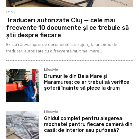
Stiri
Traduceri autorizate Cluj — cele mai
frecvente 10 documente și ce trebuie să
știi despre fiecare
Există câteva tipuri de documente care ajung la un birou de
traduceri autorizate cu o frecvență mult mai mare...
Lifestyle
Drumurile din Baia Mare și
Maramureș: ce ar trebui să verifice
șoferii înainte să plece la drum
Lifestyle
Ghidul complet pentru alegerea
mochetei pentru fiecare cameră din
casă: de interior sau pufoasă?