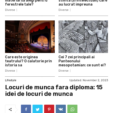
material să alegi pentru
stiinta (si intelectuali) care
ferestrele tale?
au lucrat impreuna
Diverse
Diverse
Care este originea
Cei 7 zei principali ai
teatrului? O calatorie prin
Panteonului
istoria sa
mesopotamian: ce sunt ei?
Diverse
Diverse