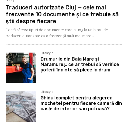
Stiri
Traduceri autorizate Cluj — cele mai
frecvente 10 documente și ce trebuie să
știi despre fiecare
Există câteva tipuri de documente care ajung la un birou de
traduceri autorizate cu o frecvență mult mai mare...
Lifestyle
Drumurile din Baia Mare și
Maramureș: ce ar trebui să verifice
șoferii înainte să plece la drum
Lifestyle
Ghidul complet pentru alegerea
mochetei pentru fiecare cameră din
casă: de interior sau pufoasă?