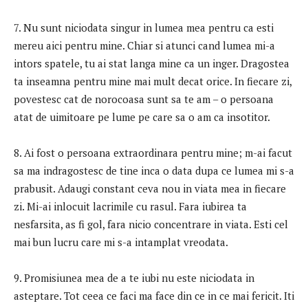
7. Nu sunt niciodata singur in lumea mea pentru ca esti
mereu aici pentru mine. Chiar si atunci cand lumea mi-a
intors spatele, tu ai stat langa mine ca un inger. Dragostea
ta inseamna pentru mine mai mult decat orice. In fiecare zi,
povestesc cat de norocoasa sunt sa te am – o persoana
atat de uimitoare pe lume pe care sa o am ca insotitor.
8. Ai fost o persoana extraordinara pentru mine; m-ai facut
sa ma indragostesc de tine inca o data dupa ce lumea mi s-a
prabusit. Adaugi constant ceva nou in viata mea in fiecare
zi. Mi-ai inlocuit lacrimile cu rasul. Fara iubirea ta
nesfarsita, as fi gol, fara nicio concentrare in viata. Esti cel
mai bun lucru care mi s-a intamplat vreodata.
9. Promisiunea mea de a te iubi nu este niciodata in
asteptare. Tot ceea ce faci ma face din ce in ce mai fericit. Iti