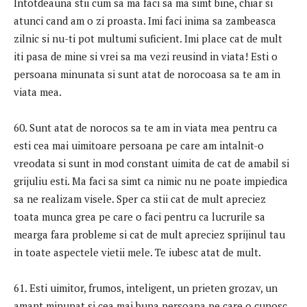
Intotdeauna stii cum sa ma faci sa ma simt bine, chiar si
atunci cand am o zi proasta. Imi faci inima sa zambeasca
zilnic si nu-ti pot multumi suficient. Imi place cat de mult
iti pasa de mine si vrei sa ma vezi reusind in viata! Esti o
persoana minunata si sunt atat de norocoasa sa te am in
viata mea.
60. Sunt atat de norocos sa te am in viata mea pentru ca
esti cea mai uimitoare persoana pe care am intalnit-o
vreodata si sunt in mod constant uimita de cat de amabil si
grijuliu esti. Ma faci sa simt ca nimic nu ne poate impiedica
sa ne realizam visele. Sper ca stii cat de mult apreciez
toata munca grea pe care o faci pentru ca lucrurile sa
mearga fara probleme si cat de mult apreciez sprijinul tau
in toate aspectele vietii mele. Te iubesc atat de mult.
61. Esti uimitor, frumos, inteligent, un prieten grozav, un
amant minunat si cea mai buna persoana pe care o cunosc.