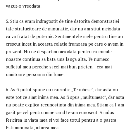
vazut-o vreodata.
5. Stiu ca eram indragostit de tine datorita demonstratiei
tale stralucitoare de minunatie, dar nu am stiut niciodata
ca va fi atat de puternic. Sentimentele mele pentru tine au
crescut incet in aceasta relatie frumoasa pe care o avem in
prezent. Nu ne despartim niciodata pentru ca inimile
noastre continua sa bata una langa alta. Te numesc
sufletul meu pereche si cel mai bun prieten – cea mai
uimitoare persoana din lume.
6. As fi putut spune cu usurinta: „Te iubesc”, dar asta nu
este tot ce simt inima mea. As fi spus „multumesc”, dar asta
nu poate explica recunostinta din inima mea. Stiam ca l-am
gasit pe cel pentru mine cand te-am cunoscut. Ai adus
fericirea in viata mea si voi face totul pentru a o pastra.
Esti minunata, iubirea mea.