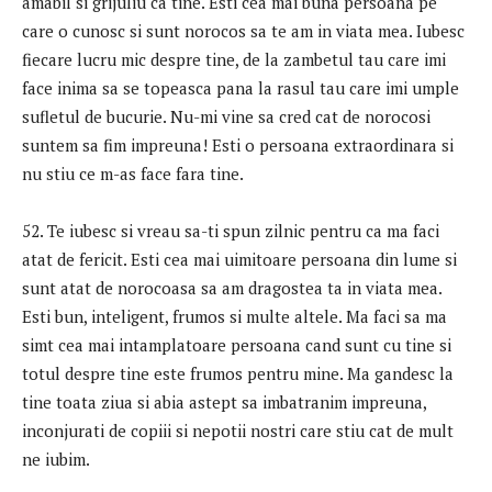
amabil si grijuliu ca tine. Esti cea mai buna persoana pe
care o cunosc si sunt norocos sa te am in viata mea. Iubesc
fiecare lucru mic despre tine, de la zambetul tau care imi
face inima sa se topeasca pana la rasul tau care imi umple
sufletul de bucurie. Nu-mi vine sa cred cat de norocosi
suntem sa fim impreuna! Esti o persoana extraordinara si
nu stiu ce m-as face fara tine.
52. Te iubesc si vreau sa-ti spun zilnic pentru ca ma faci
atat de fericit. Esti cea mai uimitoare persoana din lume si
sunt atat de norocoasa sa am dragostea ta in viata mea.
Esti bun, inteligent, frumos si multe altele. Ma faci sa ma
simt cea mai intamplatoare persoana cand sunt cu tine si
totul despre tine este frumos pentru mine. Ma gandesc la
tine toata ziua si abia astept sa imbatranim impreuna,
inconjurati de copiii si nepotii nostri care stiu cat de mult
ne iubim.