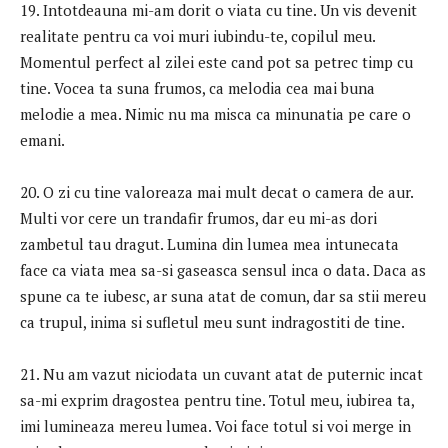
19. Intotdeauna mi-am dorit o viata cu tine. Un vis devenit
realitate pentru ca voi muri iubindu-te, copilul meu.
Momentul perfect al zilei este cand pot sa petrec timp cu
tine. Vocea ta suna frumos, ca melodia cea mai buna
melodie a mea. Nimic nu ma misca ca minunatia pe care o
emani.
20. O zi cu tine valoreaza mai mult decat o camera de aur.
Multi vor cere un trandafir frumos, dar eu mi-as dori
zambetul tau dragut. Lumina din lumea mea intunecata
face ca viata mea sa-si gaseasca sensul inca o data. Daca as
spune ca te iubesc, ar suna atat de comun, dar sa stii mereu
ca trupul, inima si sufletul meu sunt indragostiti de tine.
21. Nu am vazut niciodata un cuvant atat de puternic incat
sa-mi exprim dragostea pentru tine. Totul meu, iubirea ta,
imi lumineaza mereu lumea. Voi face totul si voi merge in