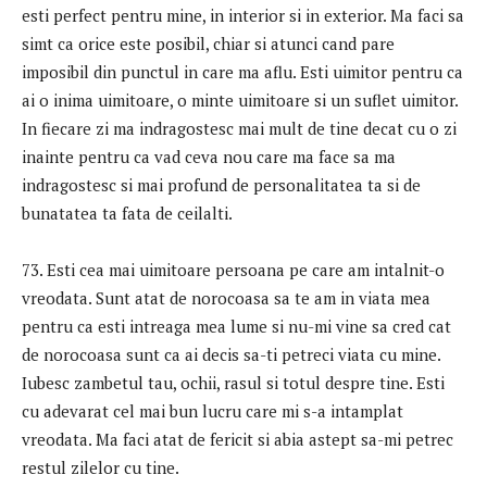
esti perfect pentru mine, in interior si in exterior. Ma faci sa
simt ca orice este posibil, chiar si atunci cand pare
imposibil din punctul in care ma aflu. Esti uimitor pentru ca
ai o inima uimitoare, o minte uimitoare si un suflet uimitor.
In fiecare zi ma indragostesc mai mult de tine decat cu o zi
inainte pentru ca vad ceva nou care ma face sa ma
indragostesc si mai profund de personalitatea ta si de
bunatatea ta fata de ceilalti.
73. Esti cea mai uimitoare persoana pe care am intalnit-o
vreodata. Sunt atat de norocoasa sa te am in viata mea
pentru ca esti intreaga mea lume si nu-mi vine sa cred cat
de norocoasa sunt ca ai decis sa-ti petreci viata cu mine.
Iubesc zambetul tau, ochii, rasul si totul despre tine. Esti
cu adevarat cel mai bun lucru care mi s-a intamplat
vreodata. Ma faci atat de fericit si abia astept sa-mi petrec
restul zilelor cu tine.