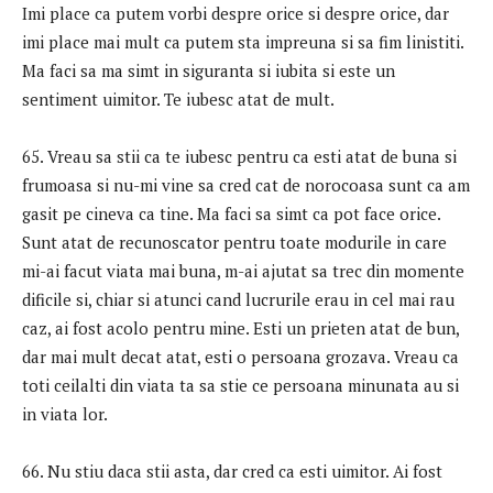
Imi place ca putem vorbi despre orice si despre orice, dar
imi place mai mult ca putem sta impreuna si sa fim linistiti.
Ma faci sa ma simt in siguranta si iubita si este un
sentiment uimitor. Te iubesc atat de mult.
65. Vreau sa stii ca te iubesc pentru ca esti atat de buna si
frumoasa si nu-mi vine sa cred cat de norocoasa sunt ca am
gasit pe cineva ca tine. Ma faci sa simt ca pot face orice.
Sunt atat de recunoscator pentru toate modurile in care
mi-ai facut viata mai buna, m-ai ajutat sa trec din momente
dificile si, chiar si atunci cand lucrurile erau in cel mai rau
caz, ai fost acolo pentru mine. Esti un prieten atat de bun,
dar mai mult decat atat, esti o persoana grozava. Vreau ca
toti ceilalti din viata ta sa stie ce persoana minunata au si
in viata lor.
66. Nu stiu daca stii asta, dar cred ca esti uimitor. Ai fost