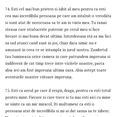
74. Esti cel mai bun prieten si iubit al meu pentru ca esti
cea mai incredibila persoana pe care am intalnit-o vreodata
si sunt atat de norocoasa sa te am in viata mea. Tu ramai
steaua care straluceste puternic pe cerul meu si face
fiecare zi mai buna decat ultima. Intotdeauna stii sa ma faci
sa rad atunci cand sunt in jos, chiar daca nimic nu e
amuzant in ceea ce se intampla in jurul nostru. Zambetul
tau lumineaza orice camera in care patrundem impreuna si
indiferent de cat timp trece intre vizitele noastre, parca
abia ieri am fost impreuna ultima oara. Abia astept toate
aventurile noastre viitoare impreuna.
75. Esti ca aerul pe care il respir, draga, pentru ca esti totul
pentru mine. Fiecare zi care trece si tu mai esti aici cu mine
se simte ca un mic miracol. Iti multumesc ca esti o
persoana atat de incredibila si mi-ai dat sansa sa te iubesc.