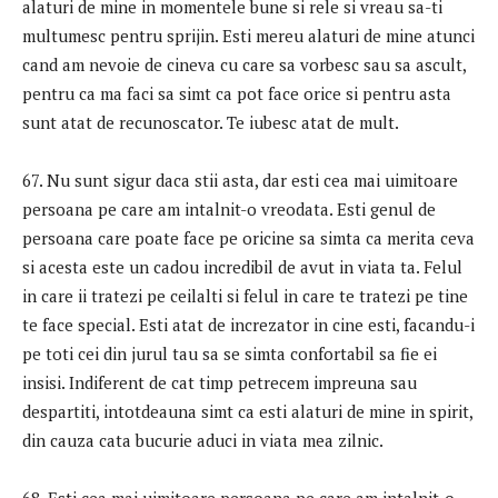
alaturi de mine in momentele bune si rele si vreau sa-ti
multumesc pentru sprijin. Esti mereu alaturi de mine atunci
cand am nevoie de cineva cu care sa vorbesc sau sa ascult,
pentru ca ma faci sa simt ca pot face orice si pentru asta
sunt atat de recunoscator. Te iubesc atat de mult.
67. Nu sunt sigur daca stii asta, dar esti cea mai uimitoare
persoana pe care am intalnit-o vreodata. Esti genul de
persoana care poate face pe oricine sa simta ca merita ceva
si acesta este un cadou incredibil de avut in viata ta. Felul
in care ii tratezi pe ceilalti si felul in care te tratezi pe tine
te face special. Esti atat de increzator in cine esti, facandu-i
pe toti cei din jurul tau sa se simta confortabil sa fie ei
insisi. Indiferent de cat timp petrecem impreuna sau
despartiti, intotdeauna simt ca esti alaturi de mine in spirit,
din cauza cata bucurie aduci in viata mea zilnic.