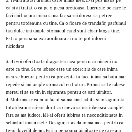
2. Ti-am aratat drumul catre inima mea. L-ai pus mana pe
ea si ai tratat-o ​​ca pe o piesa pretioasa. Lucrurile pe care le
faci imi bucura inima si ma fac sa-mi doresc sa petrec
pentru totdeauna cu tine. Ca o floare de trandafir, parfumul
tau dulce imi umple stomacul cand sunt chiar langa tine.
Esti o persoana extraordinara si nu te pot inlocui
niciodata.
3. Iti voi oferi toata dragostea mea pentru ca nimeni nu
este ca tine. Sa te iubesc este un exercitiu de care inima
mea se bucura pentru ca prezenta ta face inima sa bata mai
repede si imi umple stomacul cu fluturi. Promit sa te iubesc
mereu si sa te tin in siguranta pentru ca esti uimitor.
4. Multumesc ca m-ai facut sa ma simt iubita si in siguranta.
Intotdeauna mi-am dorit ca cineva sa ma iubeasca complet
fara sa ma judece. Mi-ai oferit iubirea ta neconditionata in
schimbul inimii mele. Desigur, ti-as da inima mea pentru ca
te-ai dovedit demn. Esti o persoana uimitoare pe care am