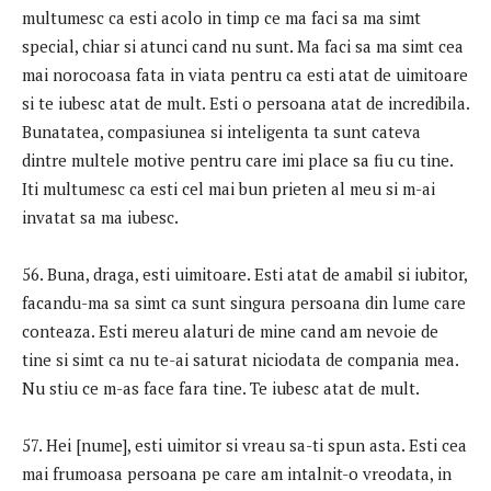
multumesc ca esti acolo in timp ce ma faci sa ma simt
special, chiar si atunci cand nu sunt. Ma faci sa ma simt cea
mai norocoasa fata in viata pentru ca esti atat de uimitoare
si te iubesc atat de mult. Esti o persoana atat de incredibila.
Bunatatea, compasiunea si inteligenta ta sunt cateva
dintre multele motive pentru care imi place sa fiu cu tine.
Iti multumesc ca esti cel mai bun prieten al meu si m-ai
invatat sa ma iubesc.
56. Buna, draga, esti uimitoare. Esti atat de amabil si iubitor,
facandu-ma sa simt ca sunt singura persoana din lume care
conteaza. Esti mereu alaturi de mine cand am nevoie de
tine si simt ca nu te-ai saturat niciodata de compania mea.
Nu stiu ce m-as face fara tine. Te iubesc atat de mult.
57. Hei [nume], esti uimitor si vreau sa-ti spun asta. Esti cea
mai frumoasa persoana pe care am intalnit-o vreodata, in