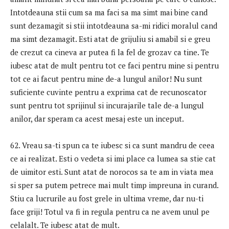
Intotdeauna stii cum sa ma faci sa ma simt mai bine cand
sunt dezamagit si stii intotdeauna sa-mi ridici moralul cand
ma simt dezamagit. Esti atat de grijuliu si amabil si e greu
de crezut ca cineva ar putea fi la fel de grozav ca tine. Te
iubesc atat de mult pentru tot ce faci pentru mine si pentru
tot ce ai facut pentru mine de-a lungul anilor! Nu sunt
suficiente cuvinte pentru a exprima cat de recunoscator
sunt pentru tot sprijinul si incurajarile tale de-a lungul
anilor, dar speram ca acest mesaj este un inceput.
62. Vreau sa-ti spun ca te iubesc si ca sunt mandru de ceea
ce ai realizat. Esti o vedeta si imi place ca lumea sa stie cat
de uimitor esti. Sunt atat de norocos sa te am in viata mea
si sper sa putem petrece mai mult timp impreuna in curand.
Stiu ca lucrurile au fost grele in ultima vreme, dar nu-ti
face griji! Totul va fi in regula pentru ca ne avem unul pe
celalalt. Te iubesc atat de mult.