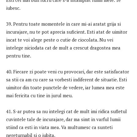
Esti cel mai bun lucru care s-a intamplat lumii mele. Te
iubesc.
39. Pentru toate momentele in care mi-ai aratat grija si
incurajare, nu te pot aprecia suficient. Esti atat de uimitor
incat te voi alege peste o cutie de ciocolata. Nu vei
intelege niciodata cat de mult a crescut dragostea mea
pentru tine.
40. Fiecare zi poate veni cu provocari, dar este satisfacator
sa stii ca am cu care sa vorbesti indiferent de situatie. Esti
uimitor din toate punctele de vedere, iar lumea mea este
mai fericita cu tine in jurul meu.
41. S-ar putea sa nu intelegi cat de mult imi ridica sufletul
cuvintele tale de incurajare, dar ma simt in varful lumii
stiind ca esti in viata mea. Va multumesc ca sunteti
nereturnabil si o iubita.