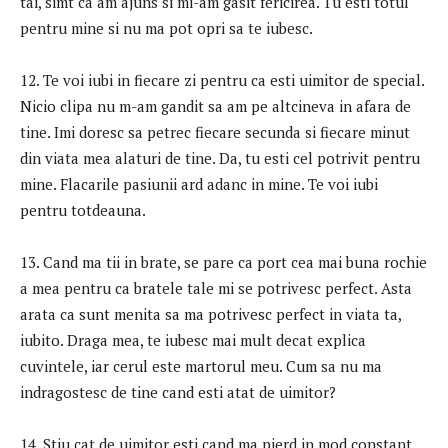
tai, simt ca am ajuns si mi-am gasit fericirea. Tu esti totul
pentru mine si nu ma pot opri sa te iubesc.
12. Te voi iubi in fiecare zi pentru ca esti uimitor de special.
Nicio clipa nu m-am gandit sa am pe altcineva in afara de
tine. Imi doresc sa petrec fiecare secunda si fiecare minut
din viata mea alaturi de tine. Da, tu esti cel potrivit pentru
mine. Flacarile pasiunii ard adanc in mine. Te voi iubi
pentru totdeauna.
13. Cand ma tii in brate, se pare ca port cea mai buna rochie
a mea pentru ca bratele tale mi se potrivesc perfect. Asta
arata ca sunt menita sa ma potrivesc perfect in viata ta,
iubito. Draga mea, te iubesc mai mult decat explica
cuvintele, iar cerul este martorul meu. Cum sa nu ma
indragostesc de tine cand esti atat de uimitor?
14. Stiu cat de uimitor esti cand ma pierd in mod constant