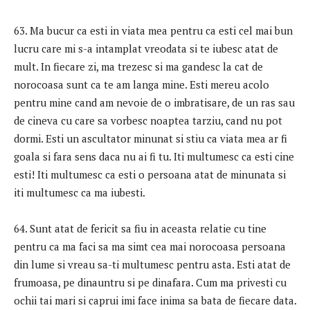
63. Ma bucur ca esti in viata mea pentru ca esti cel mai bun
lucru care mi s-a intamplat vreodata si te iubesc atat de
mult. In fiecare zi, ma trezesc si ma gandesc la cat de
norocoasa sunt ca te am langa mine. Esti mereu acolo
pentru mine cand am nevoie de o imbratisare, de un ras sau
de cineva cu care sa vorbesc noaptea tarziu, cand nu pot
dormi. Esti un ascultator minunat si stiu ca viata mea ar fi
goala si fara sens daca nu ai fi tu. Iti multumesc ca esti cine
esti! Iti multumesc ca esti o persoana atat de minunata si
iti multumesc ca ma iubesti.
64. Sunt atat de fericit sa fiu in aceasta relatie cu tine
pentru ca ma faci sa ma simt cea mai norocoasa persoana
din lume si vreau sa-ti multumesc pentru asta. Esti atat de
frumoasa, pe dinauntru si pe dinafara. Cum ma privesti cu
ochii tai mari si caprui imi face inima sa bata de fiecare data.