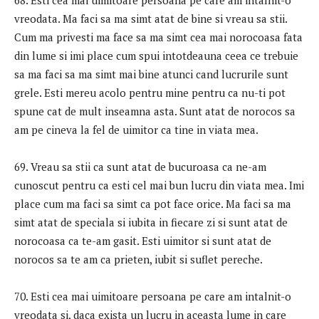
68. Esti cea mai uimitoare persoana pe care am intalnit-o
vreodata. Ma faci sa ma simt atat de bine si vreau sa stii.
Cum ma privesti ma face sa ma simt cea mai norocoasa fata
din lume si imi place cum spui intotdeauna ceea ce trebuie
sa ma faci sa ma simt mai bine atunci cand lucrurile sunt
grele. Esti mereu acolo pentru mine pentru ca nu-ti pot
spune cat de mult inseamna asta. Sunt atat de norocos sa
am pe cineva la fel de uimitor ca tine in viata mea.
69. Vreau sa stii ca sunt atat de bucuroasa ca ne-am
cunoscut pentru ca esti cel mai bun lucru din viata mea. Imi
place cum ma faci sa simt ca pot face orice. Ma faci sa ma
simt atat de speciala si iubita in fiecare zi si sunt atat de
norocoasa ca te-am gasit. Esti uimitor si sunt atat de
norocos sa te am ca prieten, iubit si suflet pereche.
70. Esti cea mai uimitoare persoana pe care am intalnit-o
vreodata si, daca exista un lucru in aceasta lume in care