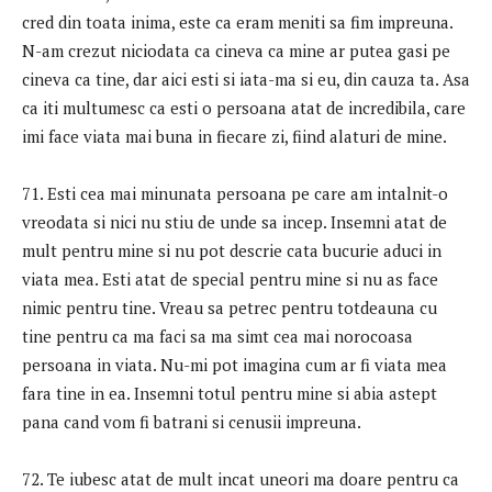
cred din toata inima, este ca eram meniti sa fim impreuna.
N-am crezut niciodata ca cineva ca mine ar putea gasi pe
cineva ca tine, dar aici esti si iata-ma si eu, din cauza ta. Asa
ca iti multumesc ca esti o persoana atat de incredibila, care
imi face viata mai buna in fiecare zi, fiind alaturi de mine.
71. Esti cea mai minunata persoana pe care am intalnit-o
vreodata si nici nu stiu de unde sa incep. Insemni atat de
mult pentru mine si nu pot descrie cata bucurie aduci in
viata mea. Esti atat de special pentru mine si nu as face
nimic pentru tine. Vreau sa petrec pentru totdeauna cu
tine pentru ca ma faci sa ma simt cea mai norocoasa
persoana in viata. Nu-mi pot imagina cum ar fi viata mea
fara tine in ea. Insemni totul pentru mine si abia astept
pana cand vom fi batrani si cenusii impreuna.
72. Te iubesc atat de mult incat uneori ma doare pentru ca