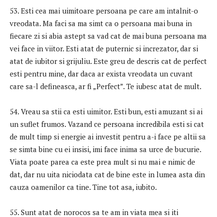
53. Esti cea mai uimitoare persoana pe care am intalnit-o
vreodata. Ma faci sa ma simt ca o persoana mai buna in
fiecare zi si abia astept sa vad cat de mai buna persoana ma
vei face in viitor. Esti atat de puternic si increzator, dar si
atat de iubitor si grijuliu. Este greu de descris cat de perfect
esti pentru mine, dar daca ar exista vreodata un cuvant
care sa-l defineasca, ar fi „Perfect”. Te iubesc atat de mult.
54. Vreau sa stii ca esti uimitor. Esti bun, esti amuzant si ai
un suflet frumos. Vazand ce persoana incredibila esti si cat
de mult timp si energie ai investit pentru a-i face pe altii sa
se simta bine cu ei insisi, imi face inima sa urce de bucurie.
Viata poate parea ca este prea mult si nu mai e nimic de
dat, dar nu uita niciodata cat de bine este in lumea asta din
cauza oamenilor ca tine. Tine tot asa, iubito.
55. Sunt atat de norocos sa te am in viata mea si iti