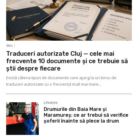
Stiri
Traduceri autorizate Cluj — cele mai
frecvente 10 documente și ce trebuie să
știi despre fiecare
Există câteva tipuri de documente care ajung la un birou de
traduceri autorizate cu o frecvență mult mai mare...
Lifestyle
Drumurile din Baia Mare și
Maramureș: ce ar trebui să verifice
șoferii înainte să plece la drum