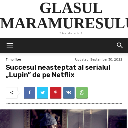
GLASUL
MARAMURESUL
Ziar de stiri!
Updated:
September 30, 2022
TImp liber
Succesul neasteptat al serialul
„Lupin” de pe Netflix