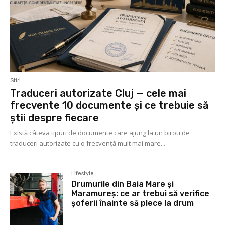
Stiri
Traduceri autorizate Cluj — cele mai
frecvente 10 documente și ce trebuie să
știi despre fiecare
Există câteva tipuri de documente care ajung la un birou de
traduceri autorizate cu o frecvență mult mai mare...
Lifestyle
Drumurile din Baia Mare și
Maramureș: ce ar trebui să verifice
șoferii înainte să plece la drum