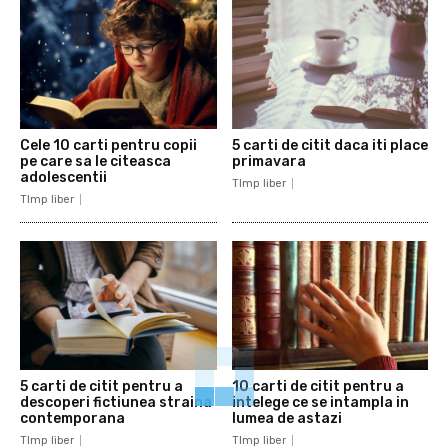
Cele 10 carti pentru copii
5 carti de citit daca iti place
pe care sa le citeasca
primavara
adolescentii
TImp liber
TImp liber
5 carti de citit pentru a
10 carti de citit pentru a
descoperi fictiunea straina
intelege ce se intampla in
contemporana
lumea de astazi
TImp liber
TImp liber