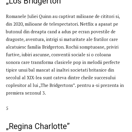
„Los Bridgerton”
Romanele Juliei Quinn au captivat milioane de cititori si,
din 2020, milioane de telespectatori. Netflix a apasat pe
butonul din dreapta cand a adus pe ecran povestile de
dragoste, aventura, intrigi si maturitate ale fratilor care
alcatuiesc familia Bridgerton. Rochii somptuoase, priviri
furtive, iubiri ascunse, conventii sociale si o coloana
sonora care transforma clasicele pop in melodii perfecte
tipice unui bal mascat al inaltei societati britanice din
secolul al XIX-lea sunt cateva dintre cheile succesului
coplesitor al lui „The Bridgertons”. pentru a-si prezenta in
premiera sezonul 3.
5
„Regina Charlotte”