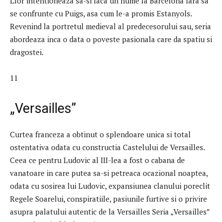
Llor intentioneaza sa-si faca un nume la Barcelona fara sa
se confrunte cu Puigs, asa cum le-a promis Estanyols.
Revenind la portretul medieval al predecesorului sau, seria
abordeaza inca o data o poveste pasionala care da spatiu si
dragostei.
11
„Versailles”
Curtea franceza a obtinut o splendoare unica si total
ostentativa odata cu constructia Castelului de Versailles.
Ceea ce pentru Ludovic al III-lea a fost o cabana de
vanatoare in care putea sa-si petreaca ocazional noaptea,
odata cu sosirea lui Ludovic, expansiunea clanului poreclit
Regele Soarelui, conspiratiile, pasiunile furtive si o privire
asupra palatului autentic de la Versailles Seria „Versailles”