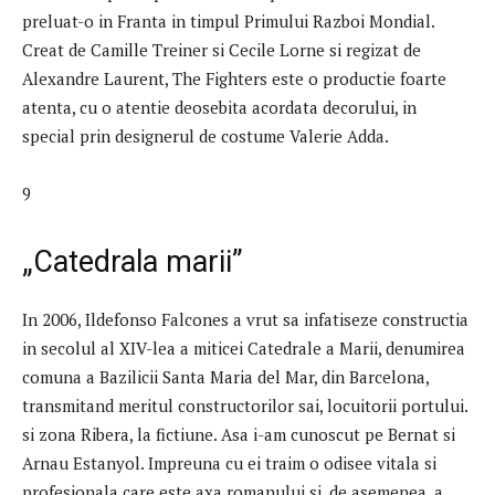
preluat-o in Franta in timpul Primului Razboi Mondial.
Creat de Camille Treiner si Cecile Lorne si regizat de
Alexandre Laurent, The Fighters este o productie foarte
atenta, cu o atentie deosebita acordata decorului, in
special prin designerul de costume Valerie Adda.
9
„Catedrala marii”
In 2006, Ildefonso Falcones a vrut sa infatiseze constructia
in secolul al XIV-lea a miticei Catedrale a Marii, denumirea
comuna a Bazilicii Santa Maria del Mar, din Barcelona, ​​
transmitand meritul constructorilor sai, locuitorii portului.
si zona Ribera, la fictiune. Asa i-am cunoscut pe Bernat si
Arnau Estanyol. Impreuna cu ei traim o odisee vitala si
profesionala care este axa romanului si, de asemenea, a