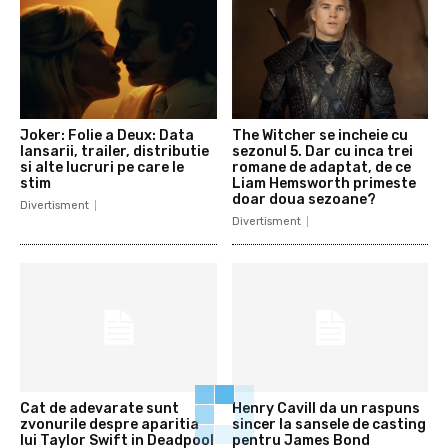
Joker: Folie a Deux: Data
The Witcher se incheie cu
lansarii, trailer, distributie
sezonul 5. Dar cu inca trei
si alte lucruri pe care le
romane de adaptat, de ce
stim
Liam Hemsworth primeste
doar doua sezoane?
Divertisment
Divertisment
Cat de adevarate sunt
Henry Cavill da un raspuns
zvonurile despre aparitia
sincer la sansele de casting
lui Taylor Swift in Deadpool
pentru James Bond