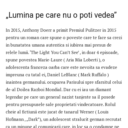
„Lumina pe care nu o poti vedea”
In 2015, Anthony Doerr a primit Premiul Pulitzer in 2015
pentru un roman care spune o poveste care te face sa crezi
in bunatatea umana autentica si iubirea mai presus de
relele lumii. ‘The Light You Can’t See’ , in doar 4 episoade,
spune povestea Marie-Laure ( Aria Mia Loberti ), o
adolescenta franceza oarba care este nevoita sa evadeze
impreuna cu tatal ei, Daniel LeBlanc ( Mark Ruffalo )
inaintea germanului. ocuparea Parisului spre sfarsitul celui
de-al Doilea Razboi Mondial. Dar cu ei iau un diamant
legendar pe care un general nazist tanjeste sa il posede
pentru presupusele sale proprietati vindecatoare. Rolul
cheie al fictiunii este jucat de tanarul Werner ( Louis
Hofmann , „Dark”), un adolescent stralucit german recrutat
ca un minune al comunicarii care, in loc sa o condamne pe