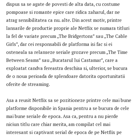
dispus sa se agate de povesti de alta data, cu costume
pompoase si romante epice care ridica zaharul, dar ne
atrag sensibilitatea ca nu. alte. Din acest motiv, printre
lansarile de productie proprie ale Netflix se numara titluri
la fel de variate precum „The Bridgertons” sau „The Cable
Girls”, dar cei responsabili de platforma isi fac si ei
osteneala sa relanseze seriale grozave precum „The Time
Between Seams” sau „Bucatarul lui Castamar”, care a
exploatat candva fereastra deschisa si, ulterior, se bucura
de o noua perioada de splendoare datorita oportunitatii
oferite de streaming.
Asa a reusit Netflix sa se pozitioneze printre cele mai bune
platforme disponibile in Spania pentru a se bucura de cele
mai bune seriale de epoca. Asa ca, pentru a nu pierde
niciun titlu care chiar merita, am compilat cel mai
interesant si captivant serial de epoca de pe Netflix pe