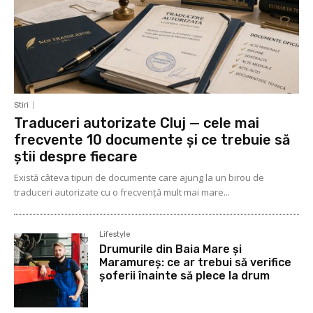
Stiri
Traduceri autorizate Cluj — cele mai
frecvente 10 documente și ce trebuie să
știi despre fiecare
Există câteva tipuri de documente care ajung la un birou de
traduceri autorizate cu o frecvență mult mai mare...
Lifestyle
Drumurile din Baia Mare și
Maramureș: ce ar trebui să verifice
șoferii înainte să plece la drum