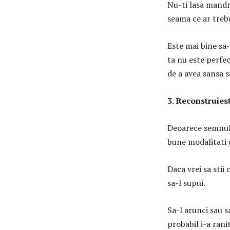
Nu-ti lasa mandri
seama ce ar trebu
Este mai bine sa-
ta nu este perfec
de a avea sansa s
3. Reconstruies
Deoarece semnul 
bune modalitati d
Daca vrei sa stii
sa-l supui.
Sa-l arunci sau s
probabil i-a rani