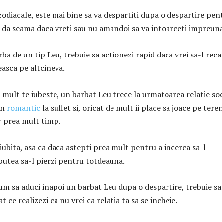
odiacale, este mai bine sa va despartiti dupa o despartire pen
va da seama daca vreti sau nu amandoi sa va intoarceti impreuna
ba de un tip Leu, trebuie sa actionezi rapid daca vrei sa-l reca
easca pe altcineva.
e mult te iubeste, un barbat Leu trece la urmatoarea relatie so
un
romantic
la suflet si, oricat de mult ii place sa joace pe tere
 prea mult timp.
o iubita, asa ca daca astepti prea mult pentru a incerca sa-l
 putea sa-l pierzi pentru totdeauna.
um sa aduci inapoi un barbat Leu dupa o despartire, trebuie sa
 ce realizezi ca nu vrei ca relatia ta sa se incheie.