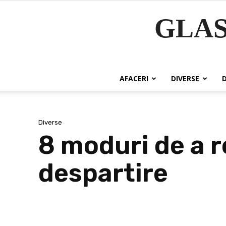
GLA
AFACERI
DIVERSE
Diverse
8 moduri de a 
despartire