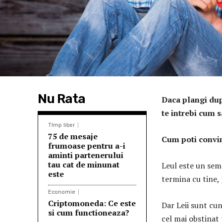
Nu Rata
Daca plangi dup
te intrebi cum s
TImp liber
75 de mesaje
Cum poti convin
frumoase pentru a-i
aminti partenerului
tau cat de minunat
Leul este un sem
este
termina cu tine, 
Economie
Criptomoneda: Ce este
Dar Leii sunt cu
si cum functioneaza?
cel mai obstinat 