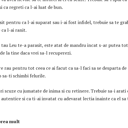
i ca regreti ca l-ai luat de bun.
it pentru ca l-ai suparat sau i-ai fost infidel, trebuie sa te gra
 ca l-ai ranit.
 tau Leu te-a parasit, este atat de mandru incat s-ar putea tot
de la tine daca vrei sa-l recuperezi.
re rau pentru tot ceea ce ai facut ca sa-l faci sa se desparta de
 sa-ti schimbi felurile.
eri scuze cu jumatate de inima si cu retinere. Trebuie sa-i arati 
autentice si ca ti-ai invatat cu adevarat lectia inainte ca el sa 
 prea mult