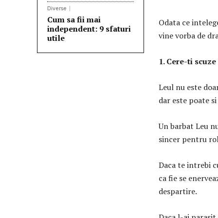
Diverse
Cum sa fii mai
Odata ce inteleg
independent: 9 sfaturi
vine vorba de dra
utile
1. Cere-ti scuz
Leul nu este doa
dar este poate s
Un barbat Leu nu 
sincer pentru rolu
Daca te intrebi 
ca fie se enervea
despartire.
Daca l-ai parasit,