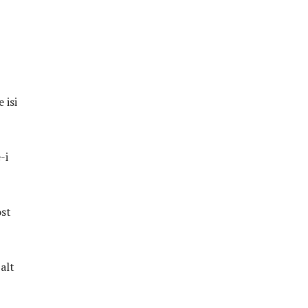
 isi
-i
ost
 alt