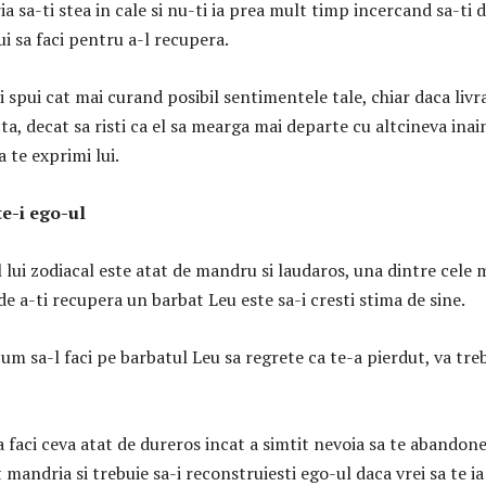
a sa-ti stea in cale si nu-ti ia prea mult timp incercand sa-ti d
i sa faci pentru a-l recupera.
i spui cat mai curand posibil sentimentele tale, chiar daca livr
ta, decat sa risti ca el sa mearga mai departe cu altcineva inai
a te exprimi lui.
te-i ego-ul
lui zodiacal este atat de mandru si laudaros, una dintre cele 
e a-ti recupera un barbat Leu este sa-i cresti stima de sine.
 cum sa-l faci pe barbatul Leu sa regrete ca te-a pierdut, va tre
a faci ceva atat de dureros incat a simtit nevoia sa te abandon
t mandria si trebuie sa-i reconstruiesti ego-ul daca vrei sa te ia