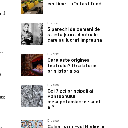
centimetru în fast food
and
Diverse
5 perechi de oameni de
stiinta (si intelectuali)
care au lucrat impreuna
c,
Diverse
Care este originea
teatrului? O calatorie
prin istoria sa
e
Diverse
Cei 7 zei principali ai
Panteonului
ste
mesopotamian: ce sunt
ei?
Diverse
Culoarea in Evul Mediu: ce
ai