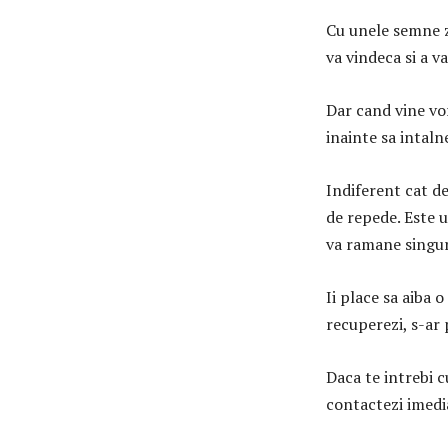
Cu unele semne z
va vindeca si a 
Dar cand vine vor
inainte sa intaln
Indiferent cat d
de repede. Este 
va ramane singur
Ii place sa aiba 
recuperezi, s-ar
Daca te intrebi c
contactezi imediat