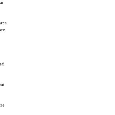
ai
area
nte
mai
bui
eze