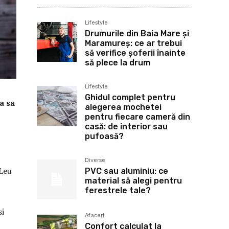
Lifestyle
Drumurile din Baia Mare și
Maramureș: ce ar trebui
să verifice șoferii înainte
să plece la drum
Lifestyle
Ghidul complet pentru
a sa
alegerea mochetei
pentru fiecare cameră din
casă: de interior sau
pufoasă?
Diverse
 Leu
PVC sau aluminiu: ce
material să alegi pentru
ferestrele tale?
si
Afaceri
Confort calculat la