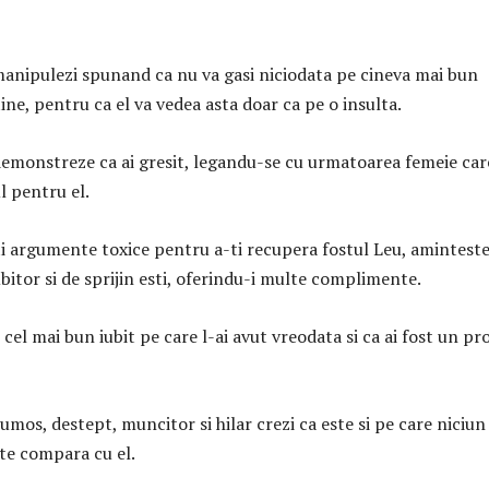
manipulezi spunand ca nu va gasi niciodata pe cineva mai bun
ine, pentru ca el va vedea asta doar ca pe o insulta.
demonstreze ca ai gresit, legandu-se cu urmatoarea femeie care
l pentru el.
sti argumente toxice pentru a-ti recupera fostul Leu, aminteste
bitor si de sprijin esti, oferindu-i multe complimente.
 cel mai bun iubit pe care l-ai avut vreodata si ca ai fost un pr
umos, destept, muncitor si hilar crezi ca este si pe care niciun
te compara cu el.