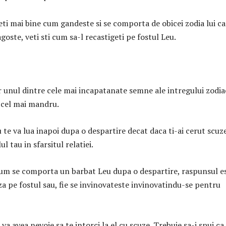
eti mai bine cum gandeste si se comporta de obicei zodia lui c
goste, veti sti cum sa-l recastigeti pe fostul Leu.
e
r unul dintre cele mai incapatanate semne ale intregului zodia
i cel mai mandru.
te va lua inapoi dupa o despartire decat daca ti-ai cerut scuz
l tau in sfarsitul relatiei.
cum se comporta un barbat Leu dupa o despartire, raspunsul e
za pe fostul sau, fie se invinovateste invinovatindu-se pentru
 va avea nevoie sa te intorci la el cu scuze. Trebuie sa-i spui ca 