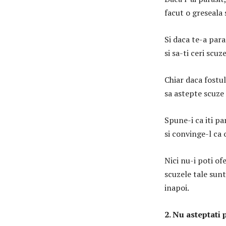
facut o greseala s
Si daca te-a paras
si sa-ti ceri scuze
Chiar daca fostul
sa astepte scuze 
Spune-i ca iti pa
si convinge-l ca o
Nici nu-i poti of
scuzele tale sunt 
inapoi.
2. Nu asteptati