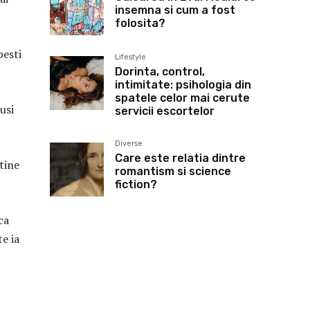
insemna si cum a fost
folosita?
besti
Lifestyle
Dorinta, control,
intimitate: psihologia din
spatele celor mai cerute
usi
servicii escortelor
Diverse
Care este relatia dintre
 tine
romantism si science
fiction?
ca
te ia