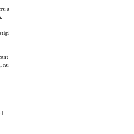
tru a
.
stigi
cant
n, nu
-l