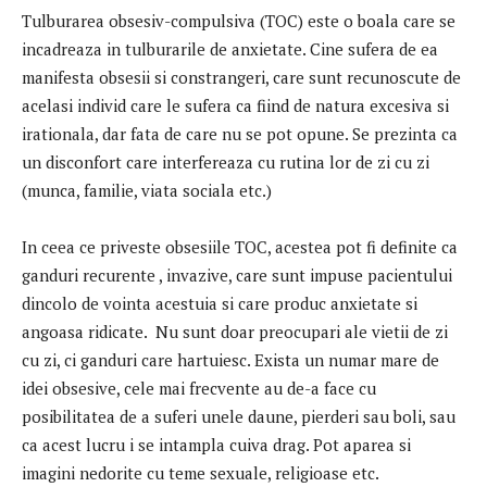
Tulburarea obsesiv-compulsiva (TOC) este o boala care se
incadreaza in tulburarile de anxietate. Cine sufera de ea
manifesta obsesii si constrangeri, care sunt recunoscute de
acelasi individ care le sufera ca fiind de natura excesiva si
irationala, dar fata de care nu se pot opune. Se prezinta ca
un disconfort care interfereaza cu rutina lor de zi cu zi
(munca, familie, viata sociala etc.)
In ceea ce priveste obsesiile TOC, acestea pot fi definite ca
ganduri recurente , invazive, care sunt impuse pacientului
dincolo de vointa acestuia si care produc anxietate si
angoasa ridicate. Nu sunt doar preocupari ale vietii de zi
cu zi, ci ganduri care hartuiesc. Exista un numar mare de
idei obsesive, cele mai frecvente au de-a face cu
posibilitatea de a suferi unele daune, pierderi sau boli, sau
ca acest lucru i se intampla cuiva drag. Pot aparea si
imagini nedorite cu teme sexuale, religioase etc.