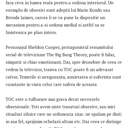
faca ceva in lumea reala pentru a ordona interiorul. Un
exemplu de obsesivi sunt adeptii lui Marie Kondo sau
Brenda Jaimes, carora li se va pune la dispozitie un
mecanism pentru a-si ordona mediul si astfel sa se
linisteasca pe plan intern.
Personajul Sheldon Cooper, protagonistul renumitului
serial de televiziune The Big Bang Theory, poate fi hilar,
simpatic si chiar emotionant. Dar, spre deosebire de ceea ce
vedem la televizor, trairea cu TOC poate fi un adevarat
calvar. Temerile si nesiguranta, anxietatea si suferinta sunt
constante in viata celor care sufera de aceasta
TOC este o tulburare mai grava decat nevrozele
obsesionale. Toti avem niste trasaturi obsesive, sau mici
ritualuri zilnice care ne ordoneaza ziua: ne spalam pe dinti
in asa fel, sprijinim ochelarii altuia etc. Dar ceea ce distinge