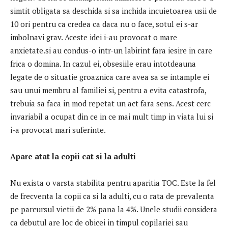
simtit obligata sa deschida si sa inchida incuietoarea usii de
10 ori pentru ca credea ca daca nu o face, sotul ei s-ar
imbolnavi grav. Aceste idei i-au provocat o mare
anxietate.si au condus-o intr-un labirint fara iesire in care
frica o domina. In cazul ei, obsesiile erau intotdeauna
legate de o situatie groaznica care avea sa se intample ei
sau unui membru al familiei si, pentru a evita catastrofa,
trebuia sa faca in mod repetat un act fara sens. Acest cerc
invariabil a ocupat din ce in ce mai mult timp in viata lui si
i-a provocat mari suferinte.
Apare atat la copii cat si la adulti
Nu exista o varsta stabilita pentru aparitia TOC. Este la fel
de frecventa la copii ca si la adulti, cu o rata de prevalenta
pe parcursul vietii de 2% pana la 4%. Unele studii considera
ca debutul are loc de obicei in timpul copilariei sau