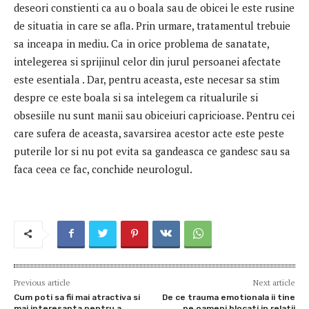
deseori constienti ca au o boala sau de obicei le este rusine
de situatia in care se afla. Prin urmare, tratamentul trebuie
sa inceapa in mediu. Ca in orice problema de sanatate,
intelegerea si sprijinul celor din jurul persoanei afectate
este esentiala . Dar, pentru aceasta, este necesar sa stim
despre ce este boala si sa intelegem ca ritualurile si
obsesiile nu sunt manii sau obiceiuri capricioase. Pentru cei
care sufera de aceasta, savarsirea acestor acte este peste
puterile lor si nu pot evita sa gandeasca ce gandesc sau sa
faca ceea ce fac, conchide neurologul.
Previous article
Next article
Cum poti sa fii mai atractiva si
De ce trauma emotionala ii tine
mai interesanta pentru a
pe oameni blocati in relatii