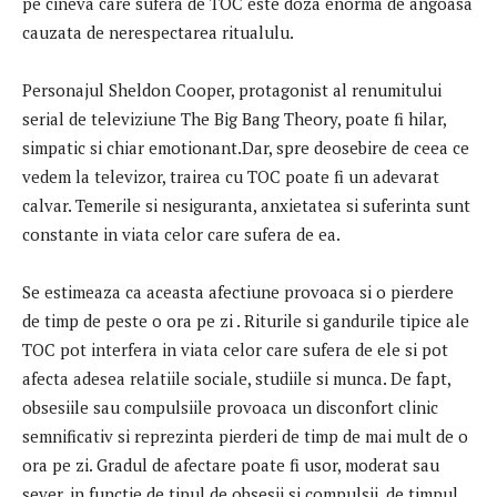
pe cineva care sufera de TOC este doza enorma de angoasa
cauzata de nerespectarea ritualulu.
Personajul Sheldon Cooper, protagonist al renumitului
serial de televiziune The Big Bang Theory, poate fi hilar,
simpatic si chiar emotionant.Dar, spre deosebire de ceea ce
vedem la televizor, trairea cu TOC poate fi un adevarat
calvar. Temerile si nesiguranta, anxietatea si suferinta sunt
constante in viata celor care sufera de ea.
Se estimeaza ca aceasta afectiune provoaca si o pierdere
de timp de peste o ora pe zi . Riturile si gandurile tipice ale
TOC pot interfera in viata celor care sufera de ele si pot
afecta adesea relatiile sociale, studiile si munca. De fapt,
obsesiile sau compulsiile provoaca un disconfort clinic
semnificativ si reprezinta pierderi de timp de mai mult de o
ora pe zi. Gradul de afectare poate fi usor, moderat sau
sever, in functie de tipul de obsesii si compulsii, de timpul