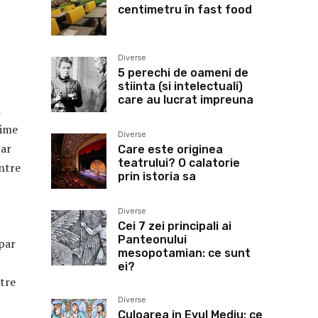
centimetru în fast food
Diverse
5 perechi de oameni de
stiinta (si intelectuali)
care au lucrat impreuna
i
zime
Diverse
car
Care este originea
teatrului? O calatorie
intre
prin istoria sa
Diverse
Cei 7 zei principali ai
Panteonului
 par
mesopotamian: ce sunt
ei?
ntre
Diverse
Culoarea in Evul Mediu: ce