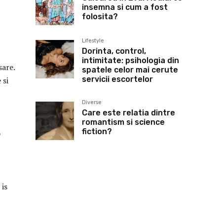
insemna si cum a fost
folosita?
Lifestyle
Dorinta, control,
intimitate: psihologia din
sare.
spatele celor mai cerute
servicii escortelor
 si
Diverse
Care este relatia dintre
romantism si science
fiction?
o
 is