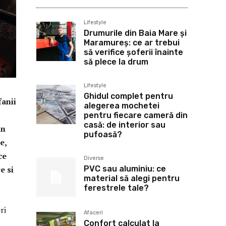
Lifestyle
Drumurile din Baia Mare și
Maramureș: ce ar trebui
să verifice șoferii înainte
să plece la drum
Lifestyle
Ghidul complet pentru
fanii
alegerea mochetei
pentru fiecare cameră din
casă: de interior sau
un
pufoasă?
e,
ce
Diverse
PVC sau aluminiu: ce
e si
material să alegi pentru
ferestrele tale?
ri
Afaceri
Confort calculat la