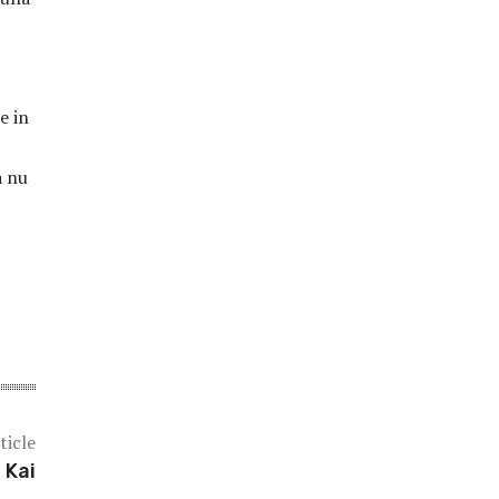
e in
a nu
ticle
 Kai