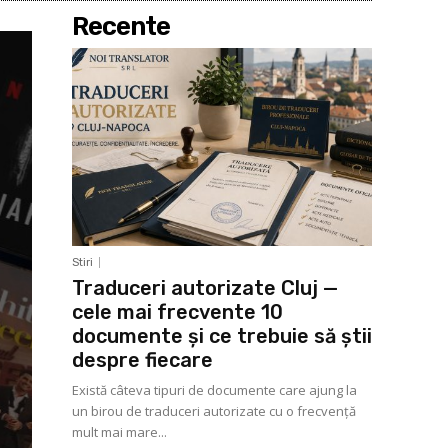
Recente
Stiri
Traduceri autorizate Cluj —
cele mai frecvente 10
documente și ce trebuie să știi
despre fiecare
Există câteva tipuri de documente care ajung la
un birou de traduceri autorizate cu o frecvență
mult mai mare...