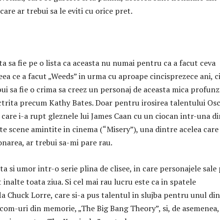
are ar trebui sa le eviti cu orice pret.
ta sa fie pe o lista ca aceasta nu numai pentru ca a facut ceva
ea ce a facut „Weeds” in urma cu aproape cincisprezece ani, c
bui sa fie o crima sa creez un personaj de aceasta mica profun
trita precum Kathy Bates. Doar pentru irosirea talentului Os
 care i-a rupt gleznele lui James Caan cu un ciocan intr-una d
te scene amintite in cinema (“Misery”), una dintre acelea care
narea, ar trebui sa-mi pare rau.
ta si umor intr-o serie plina de clisee, in care personajele sale
 inalte toata ziua. Si cel mai rau lucru este ca in spatele
la Chuck Lorre, care si-a pus talentul in slujba pentru unul di
tcom-uri din memorie, „The Big Bang Theory”, si, de asemenea,