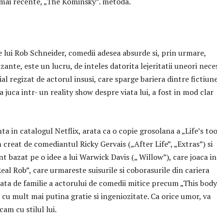
 mai recente, „The Kominsky”. metoda.
e lui Rob Schneider, comedii adesea absurde si, prin urmare,
ante, este un lucru, de inteles datorita lejeritatii uneori nece
al regizat de actorul insusi, care sparge bariera dintre fictiune
a juca intr- un reality show despre viata lui, a fost in mod clar
ta in catalogul Netflix, arata ca o copie grosolana a „Life’s to
 creat de comediantul Ricky Gervais („After Life”, „Extras”) si
 bazat pe o idee a lui Warwick Davis („ Willow”), care joaca in
„Real Rob”, care urmareste suisurile si coborasurile din cariera
iata de familie a actorului de comedii mitice precum „This body
 cu mult mai putina gratie si ingeniozitate. Ca orice umor, va
am cu stilul lui.