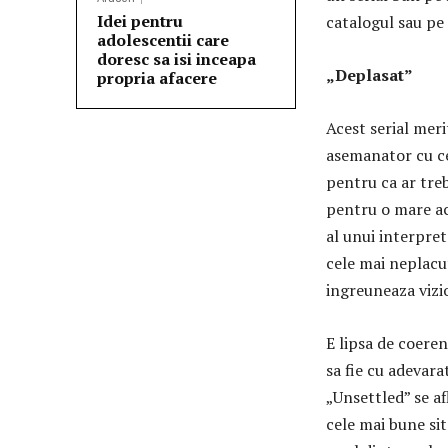
Idei pentru
catalogul sau pe c
adolescentii care
doresc sa isi inceapa
„Deplasat”
propria afacere
Acest serial meri
asemanator cu ce
pentru ca ar tre
pentru o mare ac
al unui interpret
cele mai neplacu
ingreuneaza vizio
E lipsa de coeren
sa fie cu adevarat
„Unsettled” se af
cele mai bune si