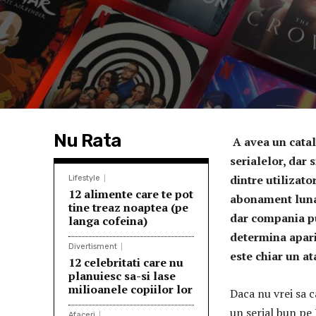
Nu Rata
A avea un catal
serialelor, dar 
dintre utilizat
Lifestyle
12 alimente care te pot
abonament lunar
tine treaz noaptea (pe
dar compania pun
langa cofeina)
determina aparit
Divertisment
este chiar un at
12 celebritati care nu
planuiesc sa-si lase
milioanele copiilor lor
Daca nu vrei sa c
un serial bun pe 
Afaceri