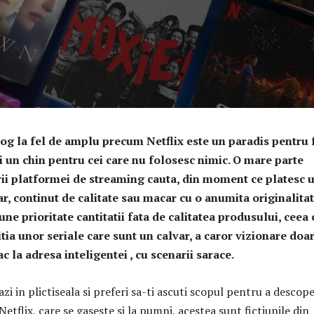
og la fel de amplu precum Netflix este un paradis pentru 
si un chin pentru cei care nu folosesc nimic. O mare parte
orii platformei de streaming cauta, din moment ce platesc 
, continut de calitate sau macar cu o anumita originalitat
e prioritate cantitatii fata de calitatea produsului, ceea 
ia unor seriale care sunt un calvar, a caror vizionare doar
ac la adresa inteligentei , cu scenarii sarace.
azi in plictiseala si preferi sa-ti ascuti scopul pentru a descope
Netflix, care se gaseste si la pumni, acestea sunt fictiunile din