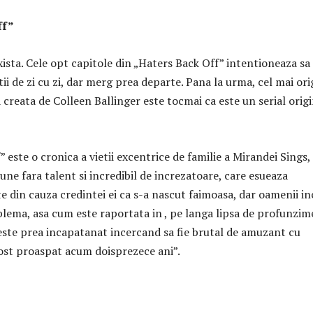
ff”
xista. Cele opt capitole din „Haters Back Off” intentioneaza sa
tii de zi cu zi, dar merg prea departe. Pana la urma, cel mai ori
a creata de Colleen Ballinger este tocmai ca este un serial orig
 este o cronica a vietii excentrice de familie a Mirandei Sings,
une fara talent si incredibil de increzatoare, care esueaza
e din cauza credintei ei ca s-a nascut faimoasa, dar oamenii in
blema, asa cum este raportata in , pe langa lipsa de profunzim
 este prea incapatanat incercand sa fie brutal de amuzant cu
fost proaspat acum doisprezece ani”.