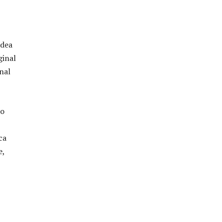
 dea
ginal
inal
 o
ca
e,