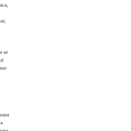
ica,
ni,
e se
ul
iune
nsuma
ta
buna