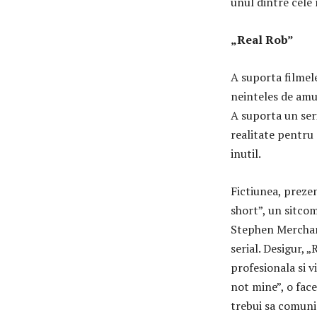
unul dintre cele
„Real Rob”
A suporta filmel
neinteles de amuz
A suporta un seri
realitate pentru 
inutil.
Fictiunea, prezen
short”, un sitcom
Stephen Merchant
serial. Desigur, 
profesionala si v
not mine”, o face
trebui sa comunic