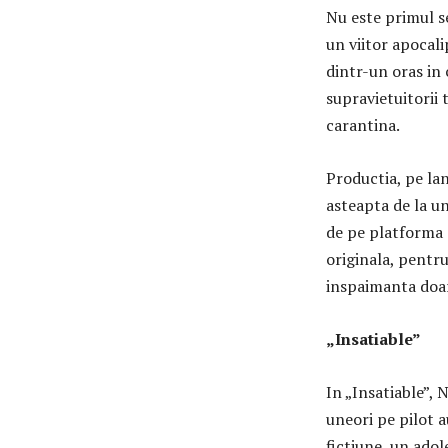
Nu este primul se
un viitor apocal
dintr-un oras in 
supravietuitorii
carantina.
Productia, pe la
asteapta de la un
de pe platforma d
originala, pentru
inspaimanta doar
„Insatiable”
In „Insatiable”, 
uneori pe pilot a
fictiune, un adol