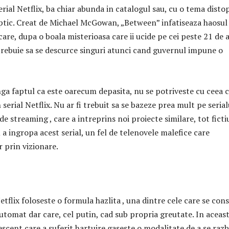
rial Netflix, ba chiar abunda in catalogul sau, cu o tema distop
iptic. Creat de Michael McGowan, „Between” infatiseaza haosul
care, dupa o boala misterioasa care ii ucide pe cei peste 21 de a
 trebuie sa se descurce singuri atunci cand guvernul impune o
nga faptul ca este oarecum depasita, nu se potriveste cu ceea c
 serial Netflix. Nu ar fi trebuit sa se bazeze prea mult pe serial
e streaming , care a intreprins noi proiecte similare, tot fict
 a ingropa acest serial, un fel de telenovele malefice care
 prin vizionare.
Netflix foloseste o formula hazlita , una dintre cele care se co
utomat dar care, cel putin, cad sub propria greutate. In aceas
escent care a suferit hartuire gaseste o modalitate de a se raz