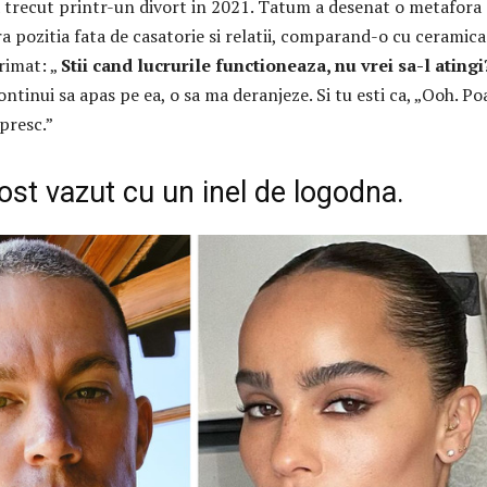
a trecut printr-un divort in 2021. Tatum a desenat o metafora
ra pozitia fata de casatorie si relatii, comparand-o cu ceramica
primat: „
Stii cand lucrurile functioneaza, nu vrei sa-l ating
ntinui sa apas pe ea, o sa ma deranjeze. Si tu esti ca, „Ooh. Po
presc.”
fost vazut cu un inel de logodna.