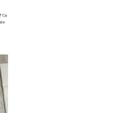
i?
Ca
ate