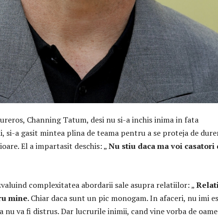
ureros, Channing Tatum, desi nu si-a inchis inima in fata
irii, si-a gasit mintea plina de teama pentru a se proteja de dure
oare. El a impartasit deschis: „
Nu stiu daca ma voi casatori 
zvaluind complexitatea abordarii sale asupra relatiilor: „
Relati
ru mine.
Chiar daca sunt un pic monogam. In afaceri, nu imi e
va nu va fi distrus. Dar lucrurile inimii, cand vine vorba de oame