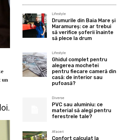
Lifestyle
Drumurile din Baia Mare și
Maramureș: ce ar trebui
să verifice șoferii înainte
să plece la drum
Lifestyle
Ghidul complet pentru
alegerea mochetei
ze
pentru fiecare cameră din
casă: de interior sau
t un
pufoasă?
Diverse
PVC sau aluminiu: ce
oi.
material să alegi pentru
ferestrele tale?
Afaceri
Confort calculat la