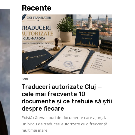
Recente
Stiri
Traduceri autorizate Cluj —
cele mai frecvente 10
documente și ce trebuie să știi
despre fiecare
Există câteva tipuri de documente care ajung la
un birou de traduceri autorizate cu o frecvență
mult mai mare...