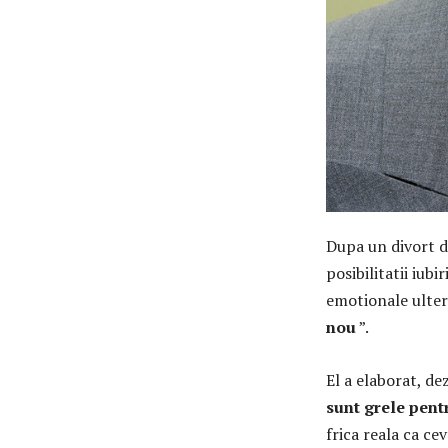
Dupa un divort d
posibilitatii iub
emotionale ulteri
nou
”.
El a elaborat, de
sunt grele pent
frica reala ca ce