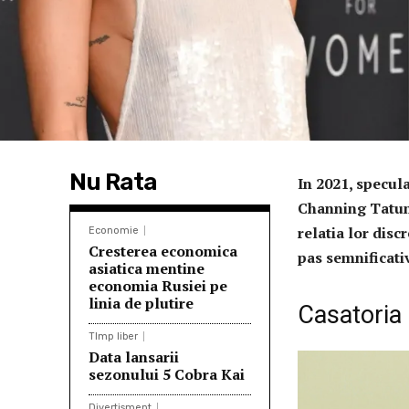
Nu Rata
In 2021, specula
Channing Tatum.
relatia lor disc
Economie
Cresterea economica
pas semnificativ
asiatica mentine
economia Rusiei pe
linia de plutire
Casatoria 
TImp liber
Data lansarii
sezonului 5 Cobra Kai
Divertisment