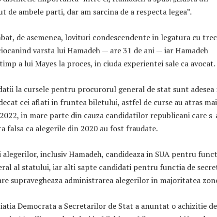
t de ambele parti, dar am sarcina de a respecta legea”.
bat, de asemenea, lovituri condescendente in legatura cu tre
 ciocanind varsta lui Hamadeh — are 31 de ani — iar Hamadeh
timp a lui Mayes la proces, in ciuda experientei sale ca avocat.
datii la cursele pentru procurorul general de stat sunt adesea
ecat cei aflati in fruntea biletului, astfel de curse au atras mai
 2022, in mare parte din cauza candidatilor republicani care s-
a falsa ca alegerile din 2020 au fost fraudate.
i alegerilor, inclusiv Hamadeh, candideaza in SUA pentru funct
al al statului, iar alti sapte candidati pentru functia de secre
care supravegheaza administrarea alegerilor in majoritatea zon
iatia Democrata a Secretarilor de Stat a anuntat o achizitie de