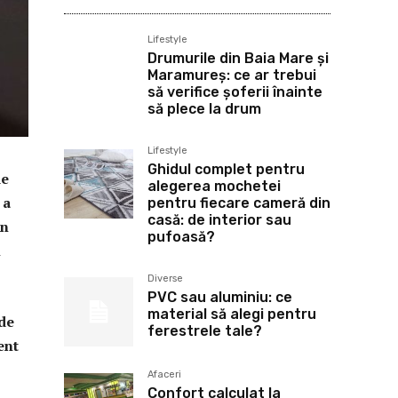
Lifestyle
Drumurile din Baia Mare și
Maramureș: ce ar trebui
să verifice șoferii înainte
să plece la drum
Lifestyle
Ghidul complet pentru
de
alegerea mochetei
 a
pentru fiecare cameră din
casă: de interior sau
in
pufoasă?
i
Diverse
PVC sau aluminiu: ce
material să alegi pentru
 de
ferestrele tale?
ent
Afaceri
Confort calculat la