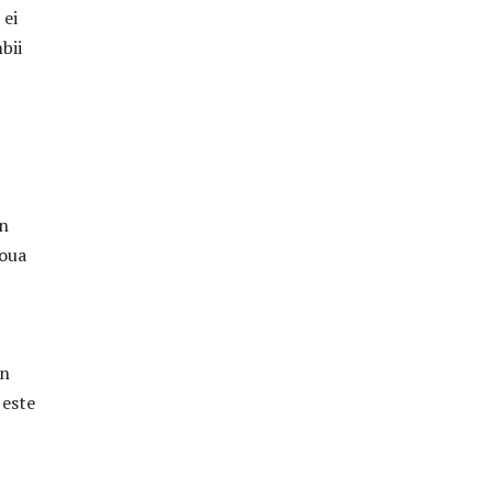
 ei
bii
in
noua
in
 este