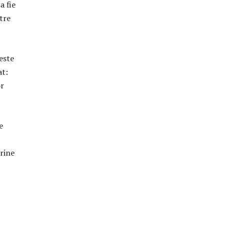
a fie
tre
este
at:
or
e
arine