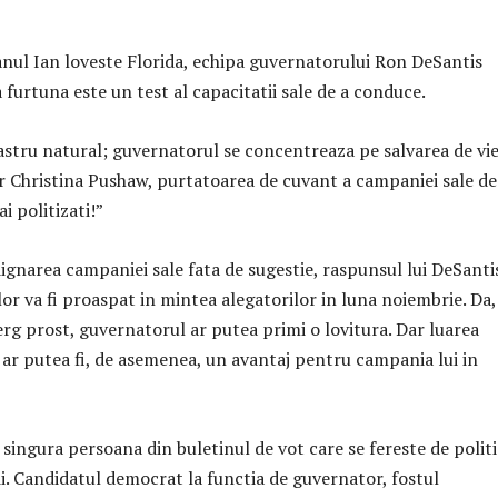
nul Ian loveste Florida, echipa guvernatorului Ron DeSantis
 furtuna este un test al capacitatii sale de a conduce.
astru natural; guvernatorul se concentreaza pe salvarea de vie
er Christina Pushaw, purtatoarea de cuvant a campaniei sale de
i politizati!”
ignarea campaniei sale fata de sugestie, raspunsul lui DeSantis
or va fi proaspat in mintea alegatorilor in luna noiembrie. Da,
erg prost, guvernatorul ar putea primi o lovitura. Dar luarea
e ar putea fi, de asemenea, un avantaj pentru campania lui in
singura persoana din buletinul de vot care se fereste de polit
ii. Candidatul democrat la functia de guvernator, fostul