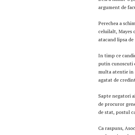
argument de facu
Perechea a schim
celuilalt, Mayes
atacand lipsa de 
In timp ce candi
putin cunoscuti d
multa atentie in
agatat de credint
Sapte negatori a
de procuror gener
de stat, postul 
Ca raspuns, Asoc