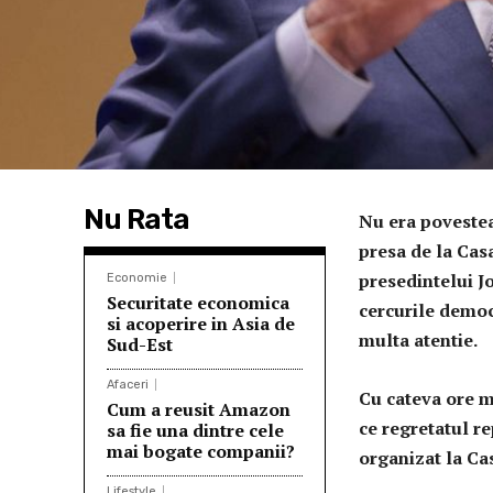
Nu Rata
Nu era povestea 
presa de la Cas
presedintelui Jo
Economie
Securitate economica
cercurile democr
si acoperire in Asia de
multa atentie.
Sud-Est
Afaceri
Cu cateva ore m
Cum a reusit Amazon
ce regretatul r
sa fie una dintre cele
mai bogate companii?
organizat la Cas
Lifestyle