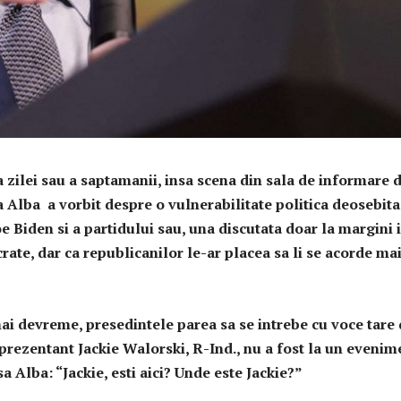
zilei sau a saptamanii, i
nsa scena din sala de informare 
a Alba a vorbit despre o vulnerabilitate politica deosebita
e Biden si a partidului sau, una discutata doar la margini 
ate, dar ca republicanilor le-ar placea sa li se acorde ma
ai devreme, presedintele parea sa se intrebe cu voce tare
eprezentant Jackie Walorski, R-Ind., nu a fost la un evenim
a Alba: “Jackie, esti aici? Unde este Jackie?”