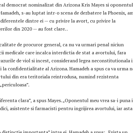
al democrat nominalizat din Arizona Kris Mayes si oponentul
Hamadeh, s-au luptat intr-o scena de dezbatere la Phoenix, am
diferentele dintre ei — cu privire la avort, cu privire la
erilor din 2020 — au fost clare. .
 calitate de procuror general, ca nu va urmari penal niciun
cii medicale care incalca interdictia de stat a avortului, fara
azurile de viol si incest, considerand legea neconstitutionala 
i la confidentialitate al Arizona. Hamadeh a spus ca va urma 
rtului din era teritoriala reintrodusa, numind rezistenta
„periculoasa”.
diferenta clara”, a spus Mayes. „Oponentul meu vrea sa-i puna 
ici, asistente si farmacisti pentru ingrijirea avortului, iar asta
 distinctie importanta” intre ei, Hamadeh a spus: „Exista un