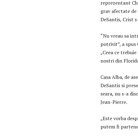
reprezentant Char
grav afectate de 
DeSantis, Crist s
“Nu vreau sa intr
potrivit”, a spus
„Ceea ce trebuie
nostri din Flori
Casa Alba, de as
DeSantis si prese
seara, nu s-a dis
Jean-Pierre.
„Este vorba desp
putem fi partener