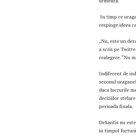
urmeaza.
In timp ce uraga
respinge ideea ca
„Nu, este un dez
a scris pe Twitt
realegere. “Nu ma
Indiferent de ind
sezonul uraganel
daca lucrurile m
deciziilor stelar
perioada finala.
DeSantis nu este 
in timpul furtun