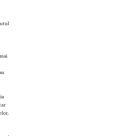
cutul
 mai
au
ia
tar
elor.