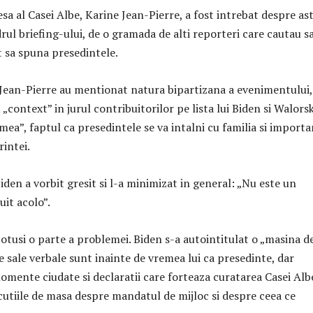
sa al Casei Albe, Karine Jean-Pierre, a fost intrebat despre ast
drul briefing-ului, de o gramada de alti reporteri care cautau s
ut sa spuna presedintele.
 Jean-Pierre au mentionat natura bipartizana a evenimentului,
„context” in jurul contribuitorilor pe lista lui Biden si Walorsk
 mea”, faptul ca presedintele se va intalni cu familia si import
intei.
iden a vorbit gresit si l-a minimizat in general: „Nu este un
uit acolo”.
totusi o parte a problemei. Biden s-a autointitulat o „masina d
ile sale verbale sunt inainte de vremea lui ca presedinte, dar
mente ciudate si declaratii care forteaza curatarea Casei Albe
scutiile de masa despre mandatul de mijloc si despre ceea ce