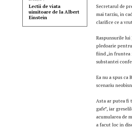
Lectii de viata
Secretarul de pre
uimitoare de la Albert
mai tarziu, in ca
Einstein
clarifice ce a vr
Raspunsurile lui
pledoarie pentru 
fiind „in fruntea
substantei confer
Ea nu a spus ca B
scenariu neobisn
Asta ar putea fi 
gafe”, iar gresel
acumularea de mo
a facut loc in di