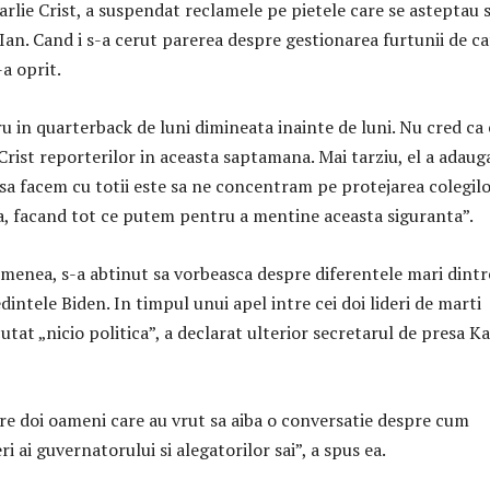
lie Crist, a suspendat reclamele pe pietele care se asteptau s
Ian. Cand i s-a cerut parerea despre gestionarea furtunii de ca
-a oprit.
u in quarterback de luni dimineata inainte de luni. Nu cred ca 
 Crist reporterilor in aceasta saptamana. Mai tarziu, el a adaug
 sa facem cu totii este sa ne concentram pe protejarea colegil
da, facand tot ce putem pentru a mentine aceasta siguranta”.
emenea, s-a abtinut sa vorbeasca despre diferentele mari dintr
dintele Biden. In timpul unui apel intre cei doi lideri de marti
cutat „nicio politica”, a declarat ulterior secretarul de presa K
re doi oameni care au vrut sa aiba o conversatie despre cum
i ai guvernatorului si alegatorilor sai”, a spus ea.