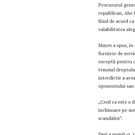
Procurorul gener
republican, Abe 
fiind de acord ca 
valabilitatea aleg
Mayes a spus, in
furnizor de servi
exceptii pentru c
temeiul dreptulu
interdictie a avo
oponentului sau 
„Cred ca este o 
inchisoare pe med
scandalos”.
Desi a numit-o „o