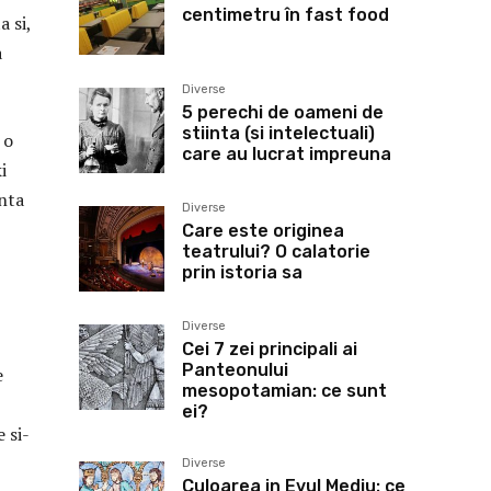
centimetru în fast food
a si,
a
Diverse
5 perechi de oameni de
stiinta (si intelectuali)
 o
care au lucrat impreuna
i
anta
Diverse
Care este originea
teatrului? O calatorie
prin istoria sa
Diverse
Cei 7 zei principali ai
Panteonului
e
mesopotamian: ce sunt
ei?
 si-
Diverse
Culoarea in Evul Mediu: ce