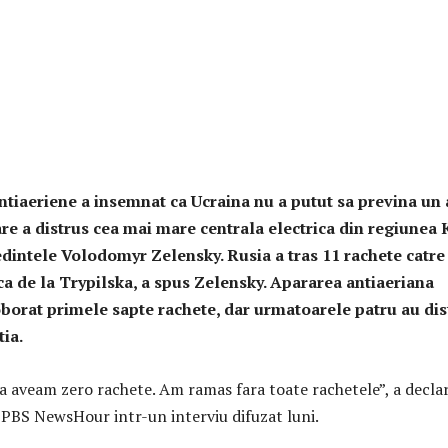
antiaeriene a insemnat ca Ucraina nu a putut sa previna un 
re a distrus cea mai mare centrala electrica din regiunea 
edintele Volodomyr Zelensky. Rusia a tras 11 rachete catre
ca de la Trypilska, a spus Zelensky. Apararea antiaeriana
borat primele sapte rachete, dar urmatoarele patru au dis
tia.
a aveam zero rachete. Am ramas fara toate rachetele”, a decla
PBS NewsHour intr-un interviu difuzat luni.