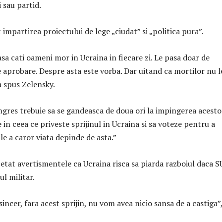
 sau partid.
impartirea proiectului de lege „ciudat” si „politica pura”.
sa cati oameni mor in Ucraina in fiecare zi. Le pasa doar de
e aprobare. Despre asta este vorba. Dar uitand ca mortilor nu l
a spus Zelensky.
gres trebuie sa se gandeasca de doua ori la impingerea acesto
e in ceea ce priveste sprijinul in Ucraina si sa voteze pentru a
ile a caror viata depinde de asta.”
petat avertismentele ca Ucraina risca sa piarda razboiul daca 
l militar.
sincer, fara acest sprijin, nu vom avea nicio sansa de a castiga”,