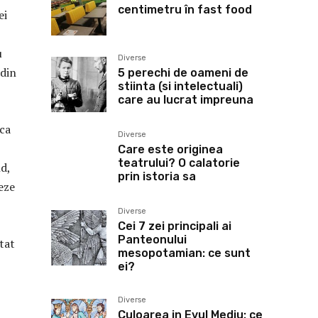
centimetru în fast food
ei
u
Diverse
 din
5 perechi de oameni de
stiinta (si intelectuali)
care au lucrat impreuna
 ca
Diverse
Care este originea
teatrului? O calatorie
d,
prin istoria sa
eze
Diverse
Cei 7 zei principali ai
Panteonului
atat
mesopotamian: ce sunt
ei?
Diverse
Culoarea in Evul Mediu: ce