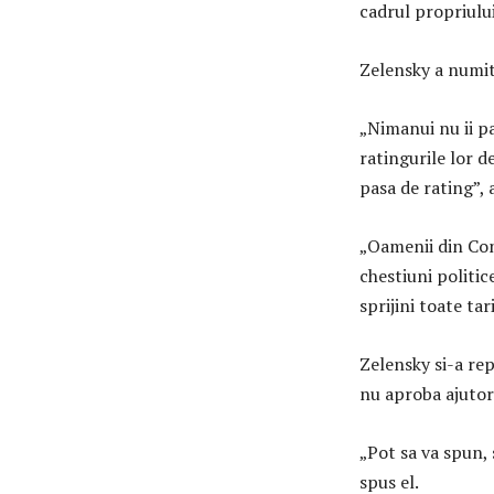
cadrul propriului
Zelensky a numit 
„Nimanui nu ii pa
ratingurile lor d
pasa de rating”, 
„Oamenii din Con
chestiuni politic
sprijini toate tar
Zelensky si-a re
nu aproba ajutoru
„Pot sa va spun, 
spus el.