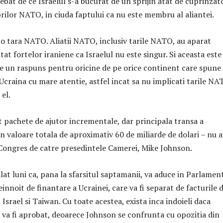
ebat de ce Israelul s-a bucurat de un sprijin atat de cuprinzat
ilor NATO, in ciuda faptului ca nu este membru al aliantei.
e o tara NATO. Aliatii NATO, inclusiv tarile NATO, au aparat
atat fortelor iraniene ca Israelul nu este singur. Si aceasta este
ste un raspuns pentru oricine de pe orice continent care spune
 Ucraina cu mare atentie, astfel incat sa nu implicati tarile N
 el.
t pachete de ajutor incrementale, dar principala transa a
in valoare totala de aproximativ 60 de miliarde de dolari – nu a
 Congres de catre presedintele Camerei, Mike Johnson.
at luni ca, pana la sfarsitul saptamanii, va aduce in Parlamen
einnoit de finantare a Ucrainei, care va fi separat de facturile 
Israel si Taiwan. Cu toate acestea, exista inca indoieli daca
e va fi aprobat, deoarece Johnson se confrunta cu opozitia din