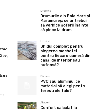
Lifestyle
Drumurile din Baia Mare și
Maramureș: ce ar trebui
să verifice șoferii înainte
să plece la drum
Lifestyle
Ghidul complet pentru
atac
alegerea mochetei
Kiev,
pentru fiecare cameră din
casă: de interior sau
pufoasă?
trus
Diverse
PVC sau aluminiu: ce
material să alegi pentru
ferestrele tale?
rat
Afaceri
Confort calculat la