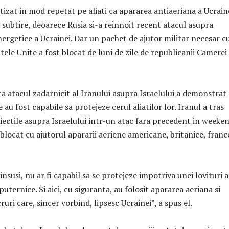
tizat in mod repetat pe aliati ca apararea antiaeriana a Ucrain
 subtire, deoarece Rusia si-a reinnoit recent atacul asupra
nergetice a Ucrainei. Dar un pachet de ajutor militar necesar c
tele Unite a fost blocat de luni de zile de republicanii Camerei
a atacul zadarnicit al Iranului asupra Israelului a demonstrat
 au fost capabile sa protejeze cerul aliatilor lor. Iranul a tras
iectile asupra Israelului intr-un atac fara precedent in weeken
 blocat cu ajutorul apararii aeriene americane, britanice, franc
 insusi, nu ar fi capabil sa se protejeze impotriva unei lovituri 
uternice. Si aici, cu siguranta, au folosit apararea aeriana si
ruri care, sincer vorbind, lipsesc Ucrainei”, a spus el.