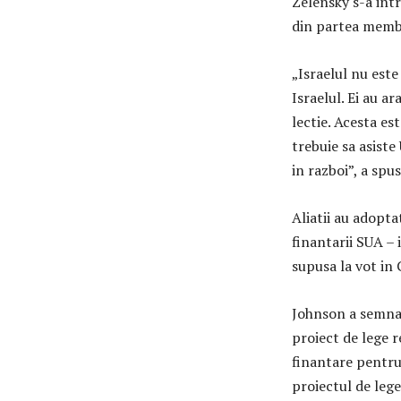
Zelensky s-a intr
din partea membr
„Israelul nu est
Israelul. Ei au ar
lectie. Acesta e
trebuie sa asiste
in razboi”, a spus
Aliatii au adopta
finantarii SUA – 
supusa la vot in
Johnson a semnal
proiect de lege r
finantare pentru 
proiectul de leg