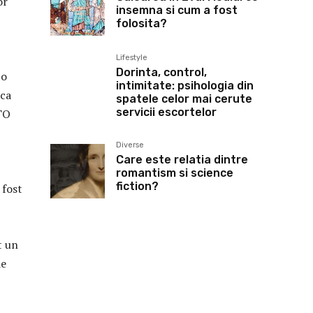
or
insemna si cum a fost
folosita?
Lifestyle
Dorinta, control,
 o
intimitate: psihologia din
 ca
spatele celor mai cerute
servicii escortelor
ATO
Diverse
Care este relatia dintre
romantism si science
fiction?
 fost
t un
de