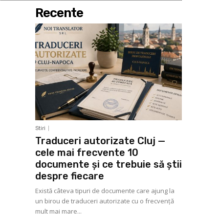
Recente
Stiri
Traduceri autorizate Cluj —
cele mai frecvente 10
documente și ce trebuie să știi
despre fiecare
Există câteva tipuri de documente care ajung la
un birou de traduceri autorizate cu o frecvență
mult mai mare...