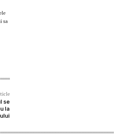
ele
i sa
ticle
l se
u la
ului