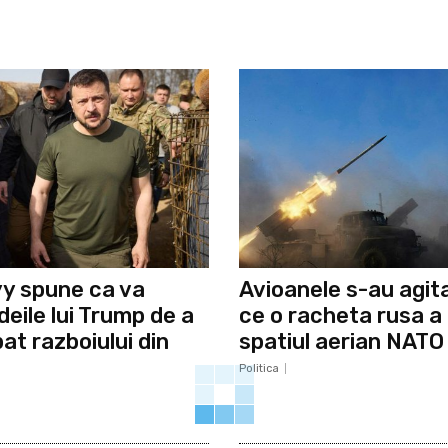
y spune ca va
Avioanele s-au agit
deile lui Trump de a
ce o racheta rusa a 
at razboiului din
spatiul aerian NATO
Politica