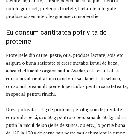
lactate, inghetate, cereale pentru micul dejun… Pentru
notele gourmet, preferam fructele, lactatele integrale.
produse si seminte oleaginoase cu moderatie.
Eu consum cantitatea potrivita de
proteine
Proteinele din carne, peste, oua, produse lactate, soia etc.
asigura o buna satietate si cresc metabolismul de baza ,
adica cheltuielile organismului. Asadar, este esential sa
consumi suficient atunci cand vrei sa slabesti. In schimb,
consumul prea mult poate fi periculos pentru sanatatea ta,
in special pentru rinichi.
Doza potrivita : 1 g de proteine ​​pe kilogram de greutate
corporala pe zi, sau 60 g pentru o persoana de 60 kg, adica
putin la micul dejun (felie de sunca, ou etc.), o portie buna
de 120 la 130 g de carne sau peste sau echivalent la pranz,