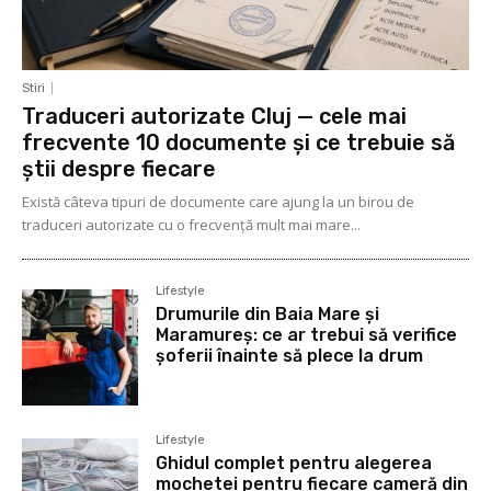
Stiri
Traduceri autorizate Cluj — cele mai
frecvente 10 documente și ce trebuie să
știi despre fiecare
Există câteva tipuri de documente care ajung la un birou de
traduceri autorizate cu o frecvență mult mai mare...
Lifestyle
Drumurile din Baia Mare și
Maramureș: ce ar trebui să verifice
șoferii înainte să plece la drum
Lifestyle
Ghidul complet pentru alegerea
mochetei pentru fiecare cameră din