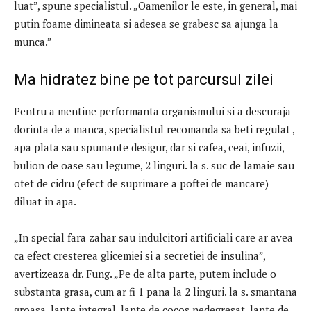
luat”, spune specialistul. „Oamenilor le este, in general, mai
putin foame dimineata si adesea se grabesc sa ajunga la
munca.”
Ma hidratez bine pe tot parcursul zilei
Pentru a mentine performanta organismului si a descuraja
dorinta de a manca, specialistul recomanda sa beti regulat ,
apa plata sau spumante desigur, dar si cafea, ceai, infuzii,
bulion de oase sau legume, 2 linguri. la s. suc de lamaie sau
otet de cidru (efect de suprimare a poftei de mancare)
diluat in apa.
„In special fara zahar sau indulcitori artificiali care ar avea
ca efect cresterea glicemiei si a secretiei de insulina”,
avertizeaza dr. Fung. „Pe de alta parte, putem include o
substanta grasa, cum ar fi 1 pana la 2 linguri. la s. smantana
groasa, lapte integral, lapte de cocos nedegresat, lapte de