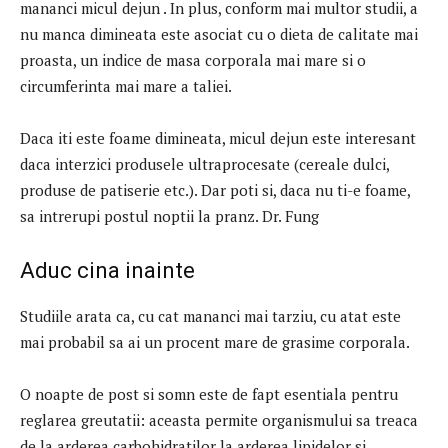
mananci micul dejun . In plus, conform mai multor studii, a
nu manca dimineata este asociat cu o dieta de calitate mai
proasta, un indice de masa corporala mai mare si o
circumferinta mai mare a taliei.
Daca iti este foame dimineata, micul dejun este interesant
daca interzici produsele ultraprocesate (cereale dulci,
produse de patiserie etc.). Dar poti si, daca nu ti-e foame,
sa intrerupi postul noptii la pranz. Dr. Fung
Aduc cina inainte
Studiile arata ca, cu cat mananci mai tarziu, cu atat este
mai probabil sa ai un procent mare de grasime corporala.
O noapte de post si somn este de fapt esentiala pentru
reglarea greutatii: aceasta permite organismului sa treaca
de la arderea carbohidratilor la arderea lipidelor si