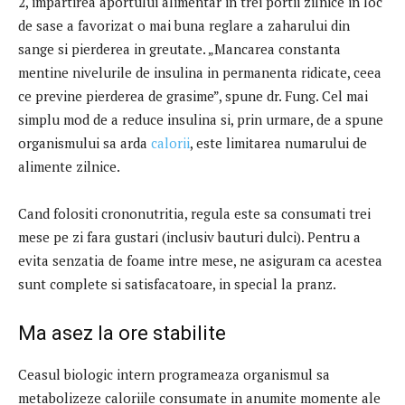
2, impartirea aportului alimentar in trei portii zilnice in loc
de sase a favorizat o mai buna reglare a zaharului din
sange si pierderea in greutate. „Mancarea constanta
mentine nivelurile de insulina in permanenta ridicate, ceea
ce previne pierderea de grasime”, spune dr. Fung. Cel mai
simplu mod de a reduce insulina si, prin urmare, de a spune
organismului sa arda
calorii
, este limitarea numarului de
alimente zilnice.
Cand folositi crononutritia, regula este sa consumati trei
mese pe zi fara gustari (inclusiv bauturi dulci). Pentru a
evita senzatia de foame intre mese, ne asiguram ca acestea
sunt complete si satisfacatoare, in special la pranz.
Ma asez la ore stabilite
Ceasul biologic intern programeaza organismul sa
metabolizeze caloriile consumate in anumite momente ale