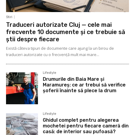
Stiri
Traduceri autorizate Cluj — cele mai
frecvente 10 documente și ce trebuie să
știi despre fiecare
Există câteva tipuri de documente care ajung la un birou de
traduceri autorizate cu o frecvență mult mai mare...
Lifestyle
Drumurile din Baia Mare și
Maramureș: ce ar trebui să verifice
șoferii înainte să plece la drum
Lifestyle
Ghidul complet pentru alegerea
mochetei pentru fiecare cameră din
casă: de interior sau pufoasă?