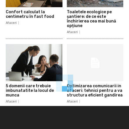
Confort calculat la
Toaletele ecologice pe
centimetru în fast food
șantiere: de ce este
închirierea cea mai bună
Afaceri
opțiune
Afaceri
5 domenii care trebuie
Optimizarea comunicarii in
imbunatatite la locul de
afaceri: tehnici pentru a va
munca
structura eficient gandirea
Afaceri
Afaceri